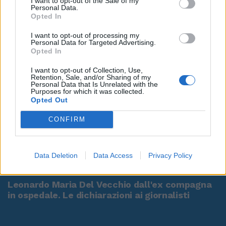
I want to opt-out of the Sale of my
Personal Data.
Opted In
I want to opt-out of processing my
Personal Data for Targeted Advertising.
Opted In
I want to opt-out of Collection, Use,
Retention, Sale, and/or Sharing of my
Personal Data that Is Unrelated with the
Purposes for which it was collected.
Opted Out
CONFIRM
Data Deletion
Data Access
Privacy Policy
00:00
01:16
Leonardo Maria Del Vecchio dall'ex compagna
in ospedale. Le dichiarazioni ai giornalisti