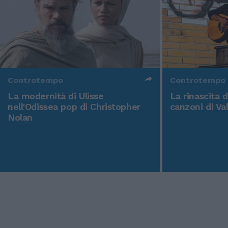
Controtempo
Controtempo
La modernità di Ulisse
La rinascita 
nell'Odissea pop di Christopher
canzoni di Va
Nolan