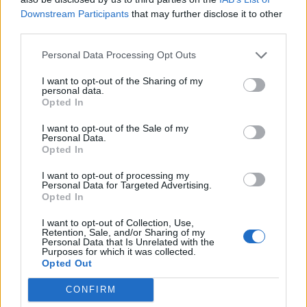
Downstream Participants
that may further disclose it to other
third parties.
La responsabilità editoriale e i contenuti di
cui al presente comunicato stampa sono a
Personal Data Processing Opt Outs
cura di CONSIGLIO REGIONALE VENETO
I want to opt-out of the Sharing of my
personal data.
Opted In
I want to opt-out of the Sale of my
Personal Data.
Opted In
I want to opt-out of processing my
Personal Data for Targeted Advertising.
Opted In
I want to opt-out of Collection, Use,
Retention, Sale, and/or Sharing of my
Personal Data that Is Unrelated with the
Purposes for which it was collected.
Opted Out
CONFIRM