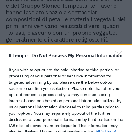
e del Gruppo Storico Tempesta, le frasche
hanno lasciato spazio a spettacolari
composizioni di petali e materiali vegetali. Nei
primi anni venivano realizzati diversi quadri
floreali, ciascuno con un proprio soggetto,
generalmente di carattere religioso. Più
recentemente, si è invece scelto di creare un
unico grande tappeto floreale lungo oltre 35
Il Tempo -
Do Not Process My Personal Information
metri, sviluppato attorno a un disegno
originale che cambia ogni anno e richiama
If you wish to opt-out of the sale, sharing to third parties, or
anniversari, ricorrenze o eventi significativi
processing of your personal or sensitive information for
per la comunità di fede. L'edizione 2026 è
targeted advertising by us, please use the below opt-out
dedicata all'ottavo centenario della morte di
section to confirm your selection. Please note that after your
San Francesco d'Assisi. Il bozzetto è stato
opt-out request is processed you may continue seeing
realizzato a quattro mani da Giorgia Senno,
interest-based ads based on personal information utilized by
consigliera della Pro Loco, e da Nicolò Tosato,
us or personal information disclosed to third parties prior to
your opt-out. You may separately opt-out of the further
dodicenne appassionato di disegno, dando
disclosure of your personal information by third parties on the
vita a un'opera che unisce sensibilità artistica,
IAB’s list of downstream participants. This information may
partecipazione e spirito comunitario.
also be disclosed by us to third parties on the
IAB’s List of