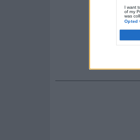
I want t
of my P
was col
Opted 