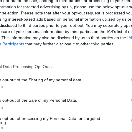
n Testo con modifiche che ora verrà
to opt-out of the sale, sharing to third parties, or processing of your per
formation for targeted advertising by us, please use the below opt-out s
lla Prima commissione per l'acquisizione
r selection. Please note that after your opt-out request is processed y
di competenza.
eing interest-based ads based on personal information utilized by us or
disclosed to third parties prior to your opt-out. You may separately opt-
ndi votato l'abbinamento del Progetto di
losure of your personal information by third parties on the IAB’s list of
nale n. 66, a prima firma del Presidente
. This information may also be disclosed by us to third parties on the
IA
sione, Elisa De Berti, “Disposizioni per il
Participants
that may further disclose it to other third parties.
l'occupazione e all'utilizzo abusivi degli
Le
da
dilizia residenziale pubblica”, con il
Rudy Giuliani a Come States?
Le
legge regionale n. 77, ovvero il Disegno di
Trump, Meloni e la strategia
l Data Processing Opt Outs
Giunta che modifica la L.R. n. 39/2017
americana
teria di edilizia residenziale pubblica'.
o opt-out of the Sharing of my personal data.
In
ilità editoriale e i contenuti di cui al
omunicato stampa sono a cura di
o opt-out of the Sale of my Personal Data.
 REGIONALE VENETO
In
to opt-out of processing my Personal Data for Targeted
ing.
In