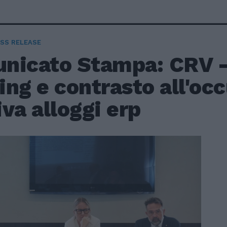
SS RELEASE
nicato Stampa: CRV -
ng e contrasto all'oc
va alloggi erp