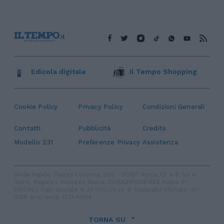
Edicola digitale
Il Tempo Shopping
Cookie Policy
Privacy Policy
Condizioni Generali
Contatti
Pubblicità
Credits
Modello 231
Preferenze Privacy
Assistenza
Sede legale: Piazza Colonna, 366 - 00187 Roma CF e P. Iva e
Iscriz. Registro Imprese Roma: 13486391009 REA Roma n°
1450962 Cap. Sociale € 25.000,00 i.v. © Copyright IlTempo. Srl -
ISSN (sito web): 1721-4084
TORNA SU