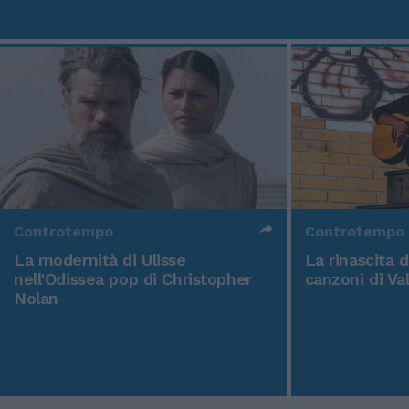
Controtempo
Controtempo
La modernità di Ulisse
La rinascita 
nell'Odissea pop di Christopher
canzoni di Va
Nolan