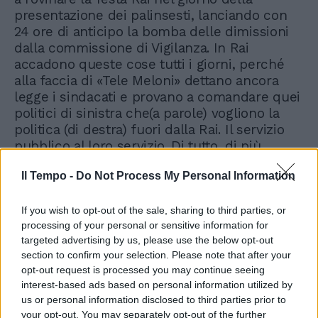
presentazione dei palinsesti, lanciando con
24 ore di anticipo la bomba delle dimissioni
dalla commissione di Vigilanza. In Rai
accadono queste cose tutti i giorni, perché
alla faccia di «Tele Meloni» dettano ancora
legge i sindacati e provano a comandare quei
politici di sinistra che(a parole) vogliono la
politica (di destra) fuori dalla Rai. Il servizio
pubblico al loro servizio. Di tutto, di più.
Il Tempo -
Do Not Process My Personal Information
If you wish to opt-out of the sale, sharing to third parties, or
processing of your personal or sensitive information for
targeted advertising by us, please use the below opt-out
section to confirm your selection. Please note that after your
opt-out request is processed you may continue seeing
interest-based ads based on personal information utilized by
us or personal information disclosed to third parties prior to
your opt-out. You may separately opt-out of the further