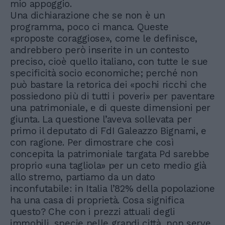
mio appoggio.
Una dichiarazione che se non è un
programma, poco ci manca. Queste
«proposte coraggiose», come le definisce,
andrebbero però inserite in un contesto
preciso, cioè quello italiano, con tutte le sue
specificità socio economiche; perché non
può bastare la retorica dei «pochi ricchi che
possiedono più di tutti i poveri» per paventare
una patrimoniale, e di queste dimensioni per
giunta. La questione l’aveva sollevata per
primo il deputato di FdI Galeazzo Bignami, e
con ragione. Per dimostrare che così
concepita la patrimoniale targata Pd sarebbe
proprio «una tagliola» per un ceto medio già
allo stremo, partiamo da un dato
inconfutabile: in Italia l’82% della popolazione
ha una casa di proprietà. Cosa significa
questo? Che con i prezzi attuali degli
immobili, specie nelle grandi città, non serve