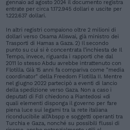
gennaio ad agosto 2024 il documento registra
entrate per circa 1.172.945 dollari e uscite per
1.222.637 dollari.
In altri registri compaiono oltre 2 milioni di
dollari verso Osama Aliswai, già ministro dei
Trasporti di Hamas a Gaza. 2) Il secondo
punto su cui si è concentrata l’inchiesta de Il
Tempo, invece, riguarda i rapporti che dal
2011 lo stesso Abdu avrebbe intrattenuto con
Flotilla. Già 15 anni fa compariva come "media
coordinator" della Freedom Flotilla II. Mentre
nel giugno 2022 partecipò a eventi di lancio
della spedizione verso Gaza. Non a caso i
deputati di FdI chiedono a Piantedosi «di
quali elementi disponga il governo per fare
piena luce sui legami tra la rete italiana
riconducibile all’Abspp e soggetti operanti tra
Turchia e Gaza, nonché su possibili flussi di
risorse, anche potenzialmente utili al