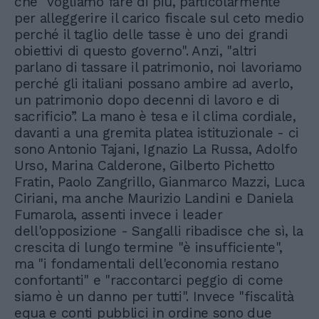
che "vogliamo fare di più, particolarmente
per alleggerire il carico fiscale sul ceto medio
perché il taglio delle tasse è uno dei grandi
obiettivi di questo governo". Anzi, "altri
parlano di tassare il patrimonio, noi lavoriamo
perché gli italiani possano ambire ad averlo,
un patrimonio dopo decenni di lavoro e di
sacrificio”. La mano è tesa e il clima cordiale,
davanti a una gremita platea istituzionale - ci
sono Antonio Tajani, Ignazio La Russa, Adolfo
Urso, Marina Calderone, Gilberto Pichetto
Fratin, Paolo Zangrillo, Gianmarco Mazzi, Luca
Ciriani, ma anche Maurizio Landini e Daniela
Fumarola, assenti invece i leader
dell'opposizione - Sangalli ribadisce che sì, la
crescita di lungo termine "è insufficiente",
ma "i fondamentali dell'economia restano
confortanti" e "raccontarci peggio di come
siamo è un danno per tutti". Invece "fiscalità
equa e conti pubblici in ordine sono due