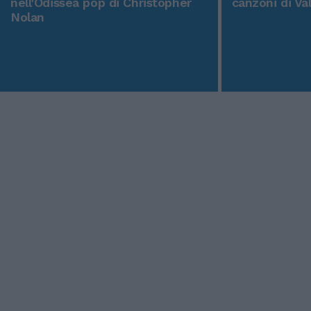
nell'Odissea pop di Christopher
canzoni di Va
Nolan