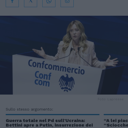
Foto: Lapresse
Sullo stesso argomento:
Guerra totale nel Pd sull'Ucraina:
“A lei pia
Bettini apre a Putin, insurrezione dei
“Sciocchez