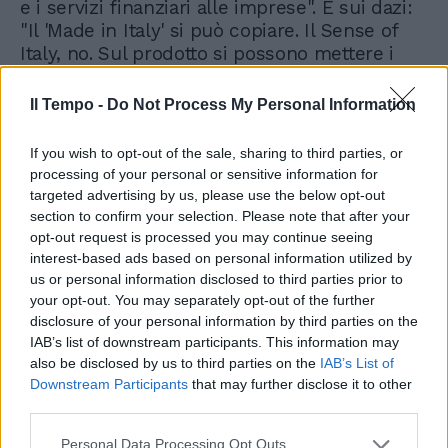
e i servizi finanziari alle imprese". E sui dazi:
"Il 'Made in Italy' si può copiare. Il Sense of
Italy, no. Sul prodotto si possono mettere i
dazi, sull'italianità no - è sicuro Sangalli - Il
Sense of Italy è, in fondo, quello che ci rende
Il Tempo -
Do Not Process My Personal Information
unici".
If you wish to opt-out of the sale, sharing to third parties, or
processing of your personal or sensitive information for
targeted advertising by us, please use the below opt-out
section to confirm your selection. Please note that after your
opt-out request is processed you may continue seeing
interest-based ads based on personal information utilized by
Video su questo argomento
us or personal information disclosed to third parties prior to
Piantedosi rivendica: "Espulsi
250 stranieri pericolosi. Oggi
your opt-out. You may separately opt-out of the further
arrestati due esponenti dei
disclosure of your personal information by third parties on the
Fratelli Musulmani"
IAB’s list of downstream participants. This information may
also be disclosed by us to third parties on the
IAB’s List of
Downstream Participants
that may further disclose it to other
third parties.
Personal Data Processing Opt Outs