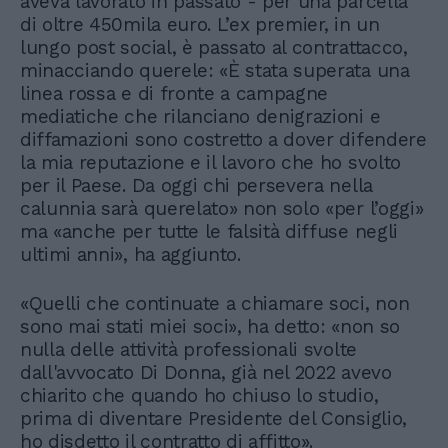
aveva lavorato in passato - per una parcella
di oltre 450mila euro. L’ex premier, in un
lungo post social, è passato al contrattacco,
minacciando querele: «È stata superata una
linea rossa e di fronte a campagne
mediatiche che rilanciano denigrazioni e
diffamazioni sono costretto a dover difendere
la mia reputazione e il lavoro che ho svolto
per il Paese. Da oggi chi persevera nella
calunnia sarà querelato» non solo «per l’oggi»
ma «anche per tutte le falsità diffuse negli
ultimi anni», ha aggiunto.
«Quelli che continuate a chiamare soci, non
sono mai stati miei soci», ha detto: «non so
nulla delle attività professionali svolte
dall'avvocato Di Donna, già nel 2022 avevo
chiarito che quando ho chiuso lo studio,
prima di diventare Presidente del Consiglio,
ho disdetto il contratto di affitto».