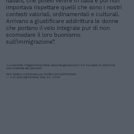
italiani, che potevi venire in Italia e poi non
importava rispettare quelli che sono i nostri
contesti valoriali, ordinamentali e culturali.
Arrivano a giustificare addirittura le donne
che portano il velo integrale pur di non
scomodare il loro buonismo
sull’immigrazione”.
"La mancata integrazione delle seconde generazioni è il risultato di politiche
sconsiderate del passato"
Sara Kelany a
#4disera
pic.twitter.com/yIb7tN3piD
— 4 di sera (@4disera)
May 20, 2026