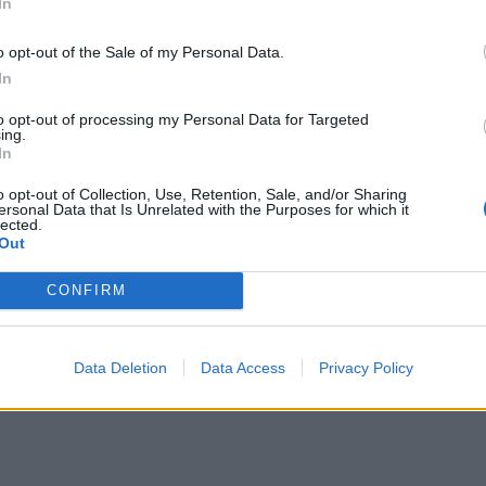
In
te, resta alta l'attenzione sul trasporto
ni ha rassicurato sulla tenuta del sistema
o opt-out of the Sale of my Personal Data.
 alle forniture di jet fuel. Nonostante le
In
aree strategiche come lo Stretto di
iserve italiane garantiscono la continuità
to opt-out of processing my Personal Data for Targeted
ing.
gli aeroporti almeno fino alla fine di
In
sicurazioni che non bastano
ione. "Tante compagnie aeree hanno
o opt-out of Collection, Use, Retention, Sale, and/or Sharing
ersonal Data that Is Unrelated with the Purposes for which it
grido d'allarme sul rischio concreto di
lected.
igliaia di voli a causa della progressiva
Out
lle scorte di carburante", ha detto in Aula
CONFIRM
del Pd Roberto Morassut, "il ministro
 dare risposte concrete sulla situazione di
rtezza". "Non siamo di fronte a
a", ha chiarito Salvini, pur ammettendo
Data Deletion
Data Access
Privacy Policy
zione resta sotto osservazione.