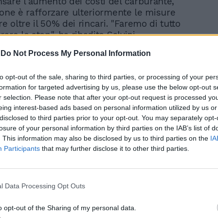
are l'aumento dei costi del carburante,
ione è rafforzare ulteriormente le misure
re oltre il 50% dei rincari. "Faremo di tutto
are lo stop", ha ribadito Salvini.
-
Do Not Process My Personal Information
to opt-out of the sale, sharing to third parties, or processing of your per
formation for targeted advertising by us, please use the below opt-out s
r selection. Please note that after your opt-out request is processed y
Meloni demolisce il Pd:
eing interest-based ads based on personal information utilized by us or
“Stupore, non rispettano
disclosed to third parties prior to your opt-out. You may separately opt-
gli impegni". L'assurdo
losure of your personal information by third parties on the IAB’s list of
voto su Roma Capitale
. This information may also be disclosed by us to third parties on the
IA
Participants
that may further disclose it to other third parties.
l Data Processing Opt Outs
o opt-out of the Sharing of my personal data.