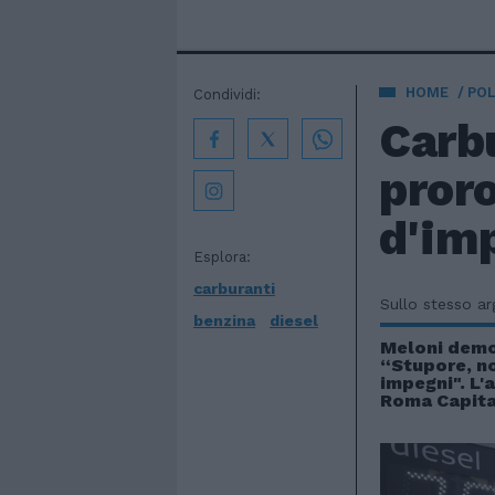
HOME
POL
Condividi:
Carbu
proro
d'imp
Esplora:
carburanti
Sullo stesso a
benzina
diesel
Meloni demol
“Stupore, no
impegni". L'
Roma Capita