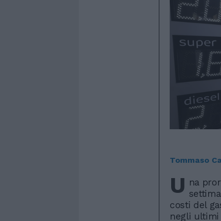
Tommaso Ca
U
na pror
settima
costi del g
negli ultim