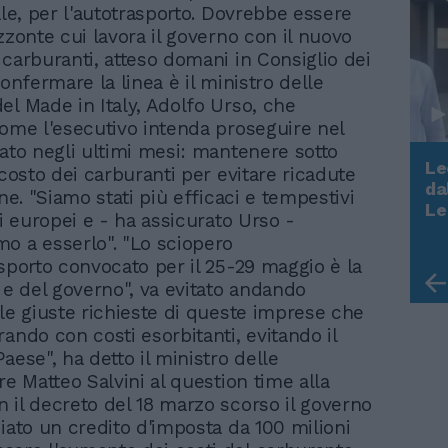
ale, per l'autotrasporto. Dovrebbe essere
zzonte cui lavora il governo con il nuovo
 carburanti, atteso domani in Consiglio dei
confermare la linea è il ministro delle
el Made in Italy, Adolfo Urso, che
come l'esecutivo intenda proseguire nel
iato negli ultimi mesi: mantenere sotto
Le
 costo dei carburanti per evitare ricadute
da
one. "Siamo stati più efficaci e tempestivi
Rudy Giuliani a Come States?
Le
si europei e - ha assicurato Urso -
Trump, Meloni e la strategia
o a esserlo". "Lo sciopero
americana
asporto convocato per il 25-29 maggio è la
a e del governo", va evitato andando
lle giuste richieste di queste imprese che
ando con costi esorbitanti, evitando il
aese", ha detto il ministro delle
re Matteo Salvini al question time alla
 il decreto del 18 marzo scorso il governo
ziato un credito d'imposta da 100 milioni