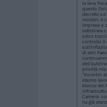
la leva fisc
questo l'ori
decreto sui
ministri. A 
Imprese e d
sottolinea 
solco tracc
controllo il
sull'inflazi
di altri Pae
continuerem
dell'autotr
priorità mi
"incontro a
stanno lavor
blocco del P
Infrastruttu
Camera: con
ha già stan