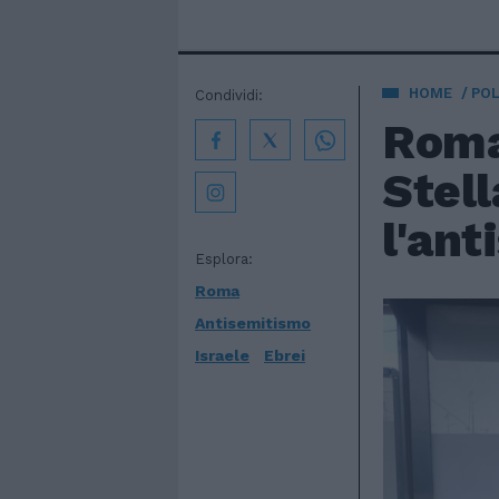
HOME
POL
Condividi:
Roma,
Stell
l'ant
Esplora:
Roma
Antisemitismo
Israele
Ebrei