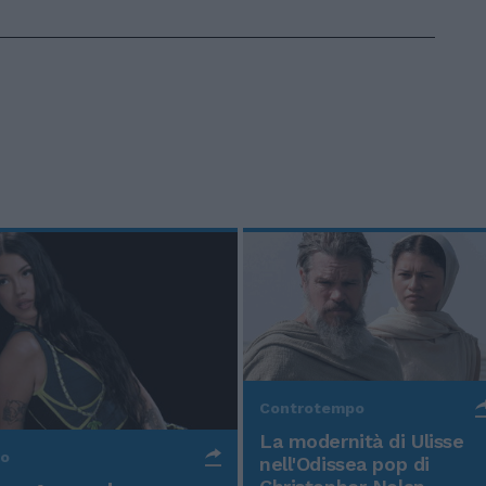
Controtempo
La modernità di Ulisse
po
nell'Odissea pop di