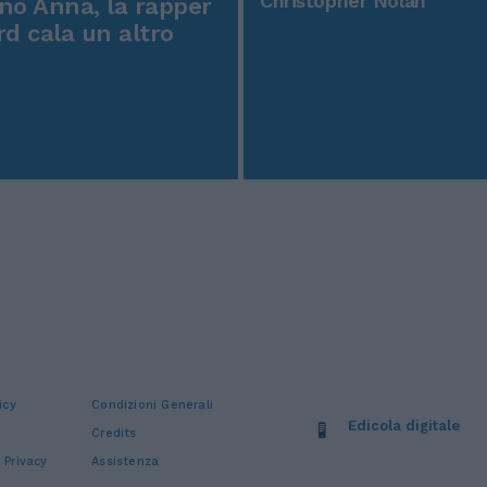
Christopher Nolan
o Anna, la rapper
rd cala un altro
icy
Condizioni Generali
Edicola digitale
Credits
 Privacy
Assistenza