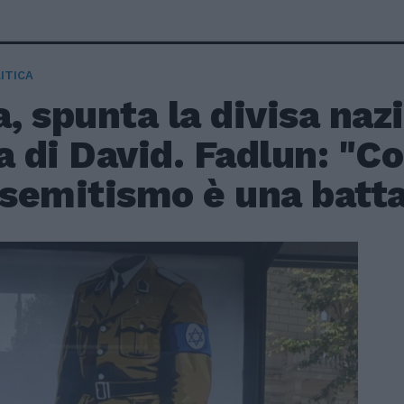
ITICA
 spunta la divisa nazi
a di David. Fadlun: "C
isemitismo è una battag