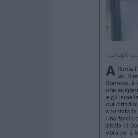
02 luglio 20
A
Roma l'
del Rio
Sonnino, è
che suggeri
e gli israeli
cui cittadin
spuntata la
una fascia c
Stella di Da
ebraico. È 