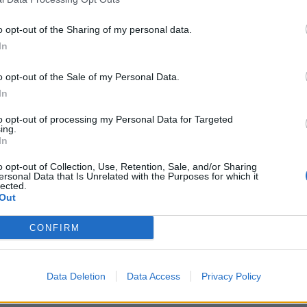
on fermezza che non tollererà alcuna
timidazione o offesa nei confronti della
o opt-out of the Sharing of my personal data.
l’identità e della dignità del popolo
In
ntinueremo a esercitare una vigilanza
a denunciare senza esitazioni non solo i
o opt-out of the Sale of my Personal Data.
miti, ma anche il linguaggio dell’odio che li
In
legittima", ha dichiarato Fadlun. Di fronte a
to opt-out of processing my Personal Data for Targeted
", ha aggiunto il Presidente della Comunità
ing.
Roma, "non possono esserci ambiguità: è
In
tte e tutti schierarsi con chiarezza dalla
o opt-out of Collection, Use, Retention, Sale, and/or Sharing
lori democratici, senza tentennamenti. Il
ersonal Data that Is Unrelated with the Purposes for which it
l’antisemitismo non è una battaglia degli
lected.
Out
a responsabilità collettiva".
CONFIRM
Data Deletion
Data Access
Privacy Policy