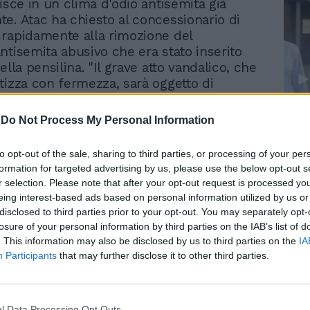
isce in un clima d'odio antisemita già
e. Atac ha chiesto al concessionario di
rapidamente alla rimozione del
ntisemita abusivo che era stato inserito
ella pensilina. "Il grave atto vandalico, che
tizza con fermezza, sarà oggetto di
cura del concessionario che gestisce
tura e lo spazio", si legge in una nota
Le
-
Do Not Process My Personal Information
a del trasporto pubblico di Roma. Dopo
da
Rudy Giuliani a Come States?
Le
iato l'Atac "per il tempestivo intervento", il
to opt-out of the sale, sharing to third parties, or processing of your per
Trump, Meloni e la strategia
della Comunità Ebraica di Roma, Victor
formation for targeted advertising by us, please use the below opt-out s
americana
condannato chi non si schiera con
r selection. Please note that after your opt-out request is processed y
ntro gli atti di odio antiebraico.
eing interest-based ads based on personal information utilized by us or
disclosed to third parties prior to your opt-out. You may separately opt-
gli sforzi delle istituzioni, questo
losure of your personal information by third parties on the IAB’s list of
. This information may also be disclosed by us to third parties on the
IA
ppresenta l’ennesima manifestazione di
Participants
that may further disclose it to other third parties.
tismo sempre più diffuso e inaccettabile,
rreno fertile in un clima pubblico
a parole irresponsabili e narrazioni
dio. La Comunità Ebraica di Roma
l Data Processing Opt Outs