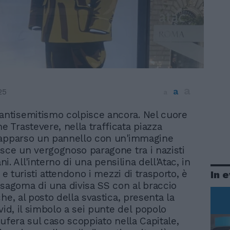
a
a
25
a
antisemitismo colpisce ancora. Nel cuore
ne Trastevere, nella trafficata piazza
 apparso un pannello con un'immagine
sce un vergognoso paragone tra i nazisti
ani. All'interno di una pensilina dell'Atac, in
i e turisti attendono i mezzi di trasporto, è
In 
 sagoma di una divisa SS con al braccio
he, al posto della svastica, presenta la
vid, il simbolo a sei punte del popolo
bufera sul caso scoppiato nella Capitale,