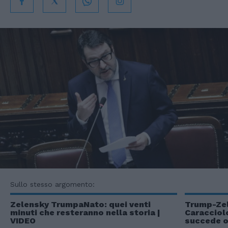
Sullo stesso argomento:
Zelensky TrumpaNato: quei venti
Trump-Zel
minuti che resteranno nella storia |
Caracciolo
VIDEO
succede o