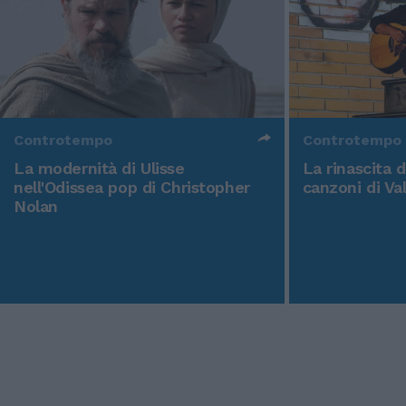
Controtempo
Controtempo
La modernità di Ulisse
La rinascita 
nell'Odissea pop di Christopher
canzoni di Va
Nolan