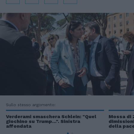
Sullo stesso argomento:
Verderami smaschera Schlein: "Quel
Mossa di 
giochino su Trump...". Sinistra
dimissioni
affondata
della pac