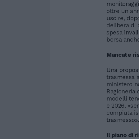
monitoraggio
oltre un ann
uscire, dopo
delibera di 
spesa invali
borsa anche
Mancate ri
Una propost
trasmessa a
ministero no
Ragioneria 
modelli ten
e 2026, «sen
compiuta is
trasmesso».
Il piano di 