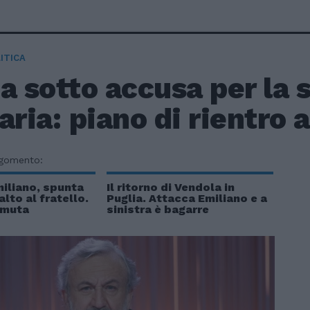
ITICA
a sotto accusa per la 
aria: piano di rientro a
rgomento:
iliano, spunta
Il ritorno di Vendola in
lto al fratello.
Puglia. Attacca Emiliano e a
a muta
sinistra è bagarre