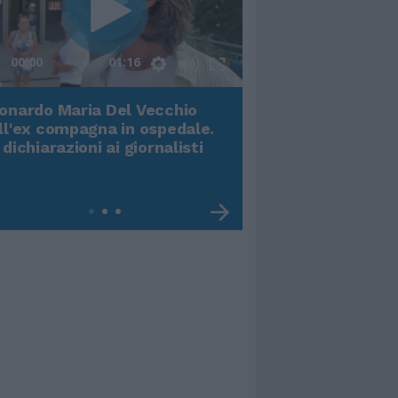
00:00
01:16
onardo Maria Del Vecchio
Terremoto, viene g
ll'ex compagna in ospedale.
video impressiona
 dichiarazioni ai giornalisti