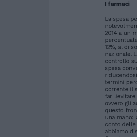
I farmaci
La spesa pe
notevolment
2014 a un m
percentuale 
12%, al di s
nazionale. 
controllo su
spesa conve
riducendosi 
termini perc
corrente il 
far lievitar
ovvero gli a
questo fron
una mano: «
conto delle 
abbiamo dis