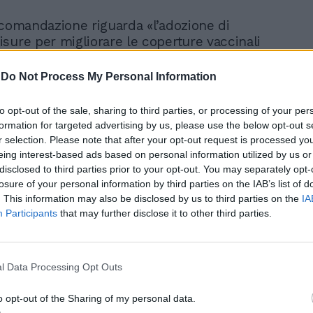
ccomandazione riguarda «l’adozione di
sure per migliorare le coperture vaccinali
 e per antinfluenzale anziano». Per quanto
ssistenza ospedaliera, la stessa Ragioneria
-
Do Not Process My Personal Information
 di ricevere il piano di riordino della rete
, emergenza-urgenza e reti tempo
to opt-out of the sale, sharing to third parties, or processing of your per
 e dei dati di monitoraggio anno 2023,
formation for targeted advertising by us, please use the below opt-out s
’attività dei nodi delle reti tempo-dipendenti
r selection. Please note that after your opt-out request is processed y
a, ictus e trauma)».
eing interest-based ads based on personal information utilized by us or
disclosed to third parties prior to your opt-out. You may separately opt-
losure of your personal information by third parties on the IAB’s list of
ivata
. This information may also be disclosed by us to third parties on the
IA
Participants
that may further disclose it to other third parties.
el dipartimento che vigila sull’attività
e contabile degli enti locali emergono
e tendenze. La Puglia, per esempio, è tra
l Data Processing Opt Outs
che spendono di più per le prestazioni
quinto della spesa sanitaria totale, il 22%,
o opt-out of the Sharing of my personal data.
e e studi: più della media nazionale, che è