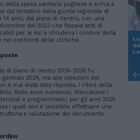
 della spesa sanitaria pugliese e arriva a
o dal tentativo della giunta regionale di
 14 anni, dal piano di rientro, con una
dicembre del 2023 che fissava tetti di
cabili per le Asl e chiudeva i cordoni della
Le
 nei confronti delle cliniche.
da
Rudy Giuliani a Come States?
Le
sposte
Trump, Meloni e la strategia
americana
a di piano di rientro 2024-2026 fu
 gennaio 2024, ma alle obiezioni del
n è mai stata data risposta. I rilievi della
dello Stato sono numerosi. Mancavano i
denziali e programmatici per gli anni 2025
za i quali non è possibile effettuare una
truttoria e valutazione del documento
riordino