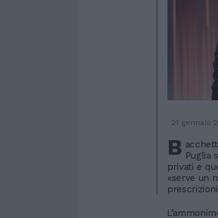
21 gennaio 
B
acchett
Puglia 
privati e que
«serve un m
prescrizioni
L’ammonimen