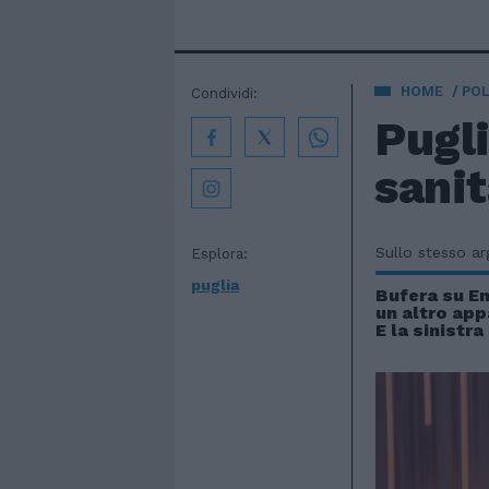
HOME
POL
Condividi:
Pugli
sanit
Sullo stesso a
Esplora:
puglia
Bufera su Em
un altro appa
E la sinistr