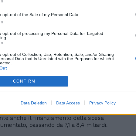
In
on un incremento dell’1% rispetto al 2022.
 aumento dopo anni di discesa: nel 2015
o opt-out of the Sale of my Personal Data.
In
tà dei pagamenti
to opt-out of processing my Personal Data for Targeted
ing.
In
oblema riguarda la percentuale di
fettuati oltre i termini di legge, che resta
o opt-out of Collection, Use, Retention, Sale, and/or Sharing
ersonal Data that Is Unrelated with the Purposes for which it
ta: nel 2023 sono stati il 24%.
lected.
Out
umento
CONFIRM
so la spesa sanitaria è aumentata fra il
023, con un incremento nazionale medio
Data Deletion
Data Access
Privacy Policy
nno. La Puglia è passata da 7 a 8,5 miliardi,
 più accelerato a partire dal 2020.
nte anche il finanziamento della spesa
aumentato, passando da 7,1 a 8,4 miliardi.