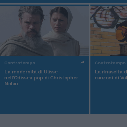
Controtempo
Controtempo
La modernità di Ulisse
La rinascita 
nell'Odissea pop di Christopher
canzoni di Va
Nolan