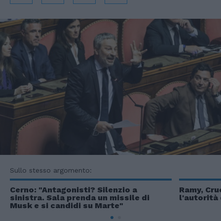
Sullo stesso argomento:
Cerno: "Antagonisti? Silenzio a
Ramy, Cruc
sinistra. Sala prenda un missile di
l'autorità
Musk e si candidi su Marte"