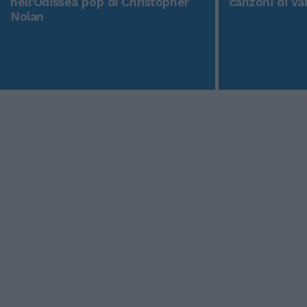
nell'Odissea pop di Christopher
canzoni di Va
Nolan