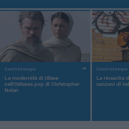
Controtempo
Controtempo
La modernità di Ulisse
La rinascita 
nell'Odissea pop di Christopher
canzoni di Va
Nolan