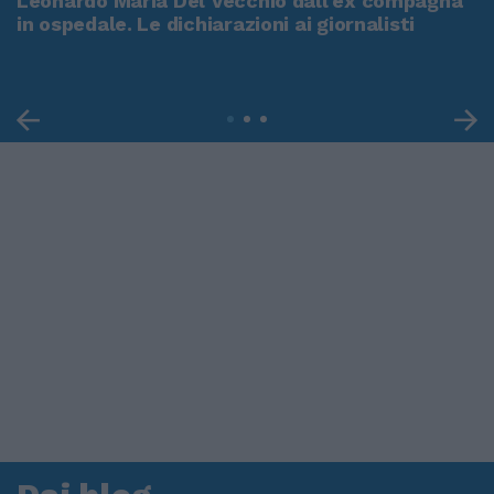
Leonardo Maria Del Vecchio dall'ex compagna
in ospedale. Le dichiarazioni ai giornalisti