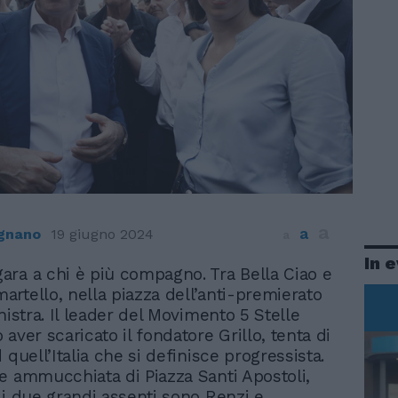
a
a
ignano
19 giugno 2024
a
In 
 gara a chi è più compagno. Tra Bella Ciao e
 martello, nella piazza dell’anti-premierato
nistra. Il leader del Movimento 5 Stelle
aver scaricato il fondatore Grillo, tenta di
 quell’Italia che si definisce progressista.
e ammucchiata di Piazza Santi Apostoli,
 i due grandi assenti sono Renzi e