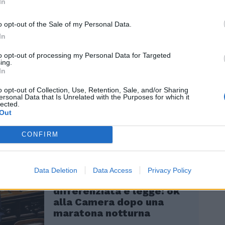
ly. A chiedere il conto alla segretaria,
In
n tale Vincenzo De Luca, giunto nella
 rampollo Piero e una serie di cacicchi:
o opt-out of the Sale of my Personal Data.
 ridacchia - quest’elezione l’abbiamo vinta
In
he Schlein». Il 18 giugno, comunque, per il
to opt-out of processing my Personal Data for Targeted
tra, come spiegano Bonelli e Fratoianni,
ing.
«il giorno zero, quello in cui mettere da
In
isioni che hanno portato alla sconfitta
o opt-out of Collection, Use, Retention, Sale, and/or Sharing
che».
ersonal Data that Is Unrelated with the Purposes for which it
lected.
Out
CONFIRM
“Giornata storica”.
Data Deletion
Data Access
Privacy Policy
L'Autonomia
differenziata è legge: ok
alla Camera dopo una
maratona notturna