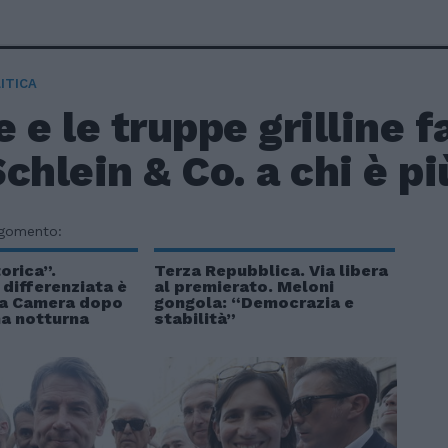
ITICA
 e le truppe grilline 
chlein & Co. a chi è pi
rgomento:
orica”.
Terza Repubblica. Via libera
differenziata è
al premierato. Meloni
lla Camera dopo
gongola: “Democrazia e
a notturna
stabilità”