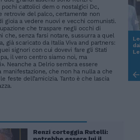
 pochi cattolici dem o nostalgici Dc,
le retrovie del palco, certamente non
di gioia a vedere nuovi e vecchi comunisti.
pazione che traspare negli occhi di
i che, senza farsi notare, sussurra a quel
Le
, già scaricato da Italia Viva and partners:
da
uei signori con cui dovevi fare gli Stati
Rudy Giuliani a Come States?
Le
Trump, Meloni e la strategia
opa, il vero centro siamo noi, ma
americana
». Neanche a Delrio sembra essere
a manifestazione, che non ha nulla a che
e feste dell’amicizia. Tanto è che lascia
azza.
Renzi corteggia Rutelli:
potrebbe essere lui il