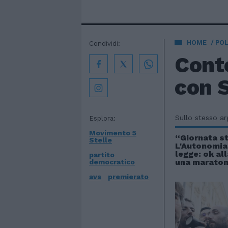
HOME
POL
Condividi:
Conte
con S
Sullo stesso a
Esplora:
Movimento 5
“Giornata st
Stelle
L'Autonomia 
legge: ok a
partito
una maraton
democratico
avs
premierato