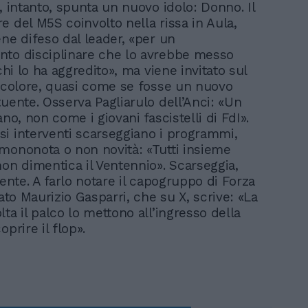
, intanto, spunta un nuovo idolo: Donno. Il
e del M5S coinvolto nella rissa in Aula,
ene difeso dal leader, «per un
to disciplinare che lo avrebbe messo
 chi lo ha aggredito», ma viene invitato sul
ricolore, quasi come se fosse un nuovo
tuente. Osserva Pagliarulo dell’Anci: «Un
ano, non come i giovani fascistelli di FdI».
i interventi scarseggiano i programmi,
mononota o non novità: «Tutti insieme
non dimentica il Ventennio». Scarseggia,
gente. A farlo notare il capogruppo di Forza
nato Maurizio Gasparri, che su X, scrive: «La
ta il palco lo mettono all’ingresso della
oprire il flop».