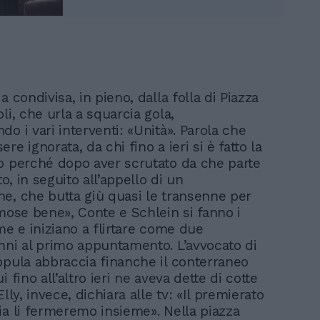
a condivisa, in pieno, dalla folla di Piazza
li, che urla a squarcia gola,
o i vari interventi: «Unità». Parola che
re ignorata, da chi fino a ieri si è fatto la
o perché dopo aver scrutato da che parte
to, in seguito all’appello di un
e, che butta giù quasi le transenne per
emose bene», Conte e Schlein si fanno i
me e iniziano a flirtare come due
nni al primo appuntamento. L’avvocato di
ppula abbraccia finanche il conterraneo
i fino all’altro ieri ne aveva dette di cotte
Elly, invece, dichiara alle tv: «Il premierato
ia li fermeremo insieme». Nella piazza