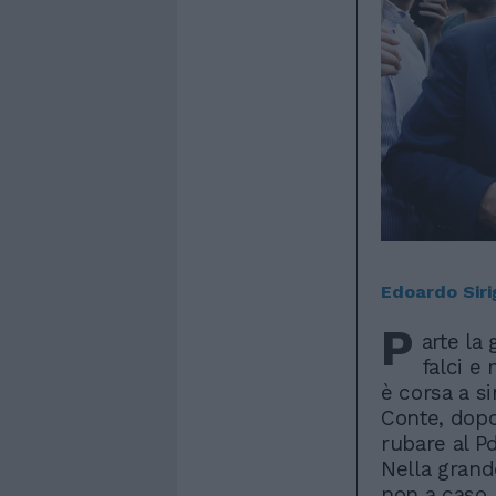
Edoardo Sir
P
arte la
falci e
è corsa a si
Conte, dopo 
rubare al Pd
Nella grand
non a caso,