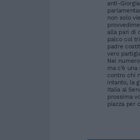
anti-Giorgia
parlamentar
non solo vi
provvedimen
alla pari di
palco col t
padre costi
vero partigi
Nei numeros
ma c’è una 
contro chi 
intanto, la 
Italia al Se
prossima vol
piazza per c