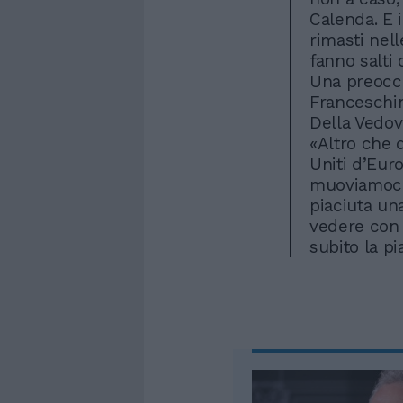
Calenda. E i
rimasti nel
fanno salti 
Una preoccu
Franceschin
Della Vedova
«Altro che q
Uniti d’Eur
muoviamoci
piaciuta un
vedere con l
subito la pi