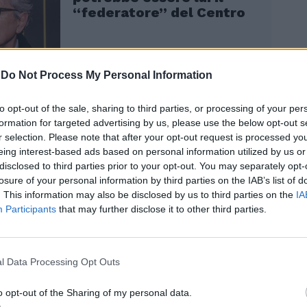
“federatore” del Centro
-
Do Not Process My Personal Information
to opt-out of the sale, sharing to third parties, or processing of your per
formation for targeted advertising by us, please use the below opt-out s
r selection. Please note that after your opt-out request is processed y
ge della manifestazione, si svolge un vero
eing interest-based ads based on personal information utilized by us or
disclosed to third parties prior to your opt-out. You may separately opt-
ngresso, dove alle tradizionali correnti
losure of your personal information by third parties on the IAB’s list of
o, si aggiunge una nuova: quella dei
. This information may also be disclosed by us to third parties on the
IA
i che strizzano l’occhio. Patuanelli,
Participants
that may further disclose it to other third parties.
redivivo Speranza, ad esempio, millanta di
ova sinistra. Messaggio che fa storcere il
annello, formato per l’occasione da
rfini. Peggio ancora al duo Santoro-Vauro,
l Data Processing Opt Outs
 lontano dall’area vip e si ritrova il collega
taglie Ruotolo, ormai scaricato dal cerchio
o opt-out of the Sharing of my personal data.