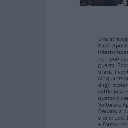
Una strategi
Santi Aposto
interrompend
non può esse
guerra. Ecc
tirava il ven
cinquantenn
dirgli «vol
selfie insie
quattordice
Volturara A
Decaro, a cu
e di crude. 
e l’autonom