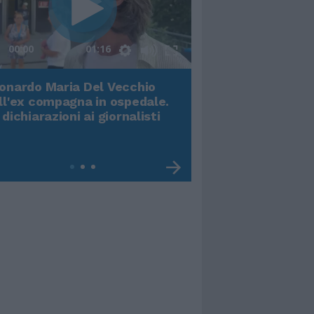
00:00
01:16
onardo Maria Del Vecchio
Terremoto, viene g
ll'ex compagna in ospedale.
video impressiona
 dichiarazioni ai giornalisti