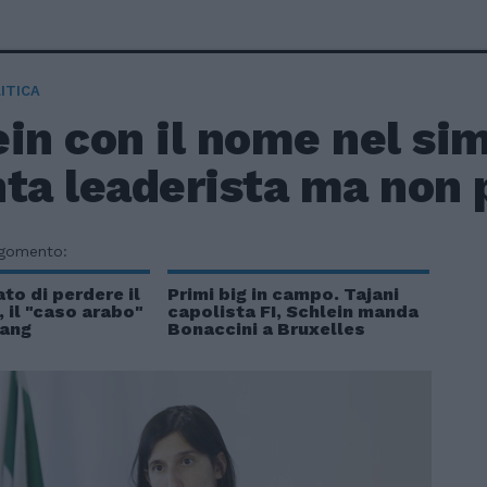
ITICA
in con il nome nel sim
ta leaderista ma non 
rgomento:
ato di perdere il
Primi big in campo. Tajani
 il "caso arabo"
capolista FI, Schlein manda
rang
Bonaccini a Bruxelles