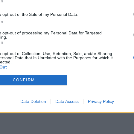
 che, però, non può dirlo. "Aveva detto che
In
re basta col partito dell’io, che bisogna
to del noi. E finisce col mettere il suo
o opt-out of the Sale of my Personal Data.
mbolo, come Berlusconi che lo aveva
In
ima di lei, per tentare di trasformare il Pd
to opt-out of processing my Personal Data for Targeted
S, il Partito di Schlein. Seppellite e
ing.
ore e ore di pensose prediche dei sinedri
In
ra contro la deriva personalistica e contro
o opt-out of Collection, Use, Retention, Sale, and/or Sharing
o al potere. Parte da noi, ma arriva solo
ersonal Data that Is Unrelated with the Purposes for which it
tto sui social il senatore Enrico Borghi,
lected.
Out
l Senato di Italia Viva.
CONFIRM
Data Deletion
Data Access
Privacy Policy