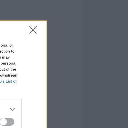
sonal or
ection to
ou may
 personal
out of the
 downstream
B’s List of