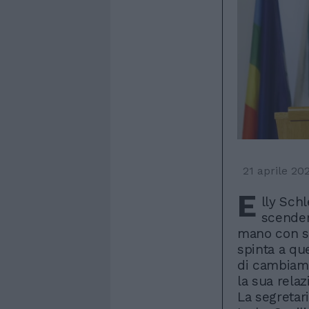
21 aprile 20
E
lly Schl
scender
mano con sp
spinta a qu
di cambiame
la sua relaz
La segretari