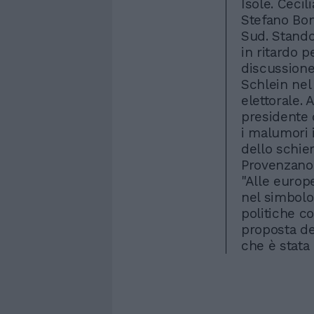
Isole. Cecil
Stefano Bon
Sud. Stando 
in ritardo 
discussione 
Schlein nel
elettorale. 
presidente 
i malumori i
dello schie
Provenzano,
"Alle europe
nel simbolo 
politiche c
proposta del
che è stata 