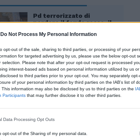
Pd terrorizzato di
perdere il feudo rosso, il
"caso arabo" è un
-
Do Not Process My Personal Information
boomerang
to opt-out of the sale, sharing to third parties, or processing of your per
formation for targeted advertising by us, please use the below opt-out s
r selection. Please note that after your opt-out request is processed y
eing interest-based ads based on personal information utilized by us or
disclosed to third parties prior to your opt-out. You may separately opt-
losure of your personal information by third parties on the IAB’s list of
. This information may also be disclosed by us to third parties on the
IA
Participants
that may further disclose it to other third parties.
e di Elly Schlein nel simbolo Pd per le
 ha detto Gianni Cuperlo, nel suo
in Direzione. "Il nome nel simbolo è per
monocratica, alle europee bisogna votare
l Data Processing Opt Outs
ermato il deputato dem. Non mancano le
un Partito democratico che diventa
o opt-out of the Sharing of my personal data.