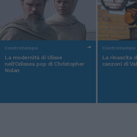
Controtempo
Controtempo
La modernità di Ulisse
La rinascita 
nell'Odissea pop di Christopher
canzoni di Va
Nolan