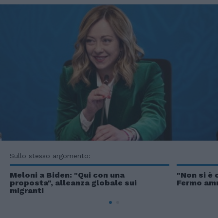
Sullo stesso argomento:
Meloni a Biden: "Qui con una
"Non si è 
proposta", alleanza globale sui
Fermo amm
migranti