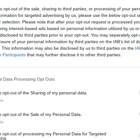
segreti
to opt-out of the sale, sharing to third parties, or processing of your per
formation for targeted advertising by us, please use the below opt-out s
r selection. Please note that after your opt-out request is processed y
eing interest-based ads based on personal information utilized by us or
disclosed to third parties prior to your opt-out. You may separately opt-
losure of your personal information by third parties on the IAB’s list of
. This information may also be disclosed by us to third parties on the
IA
Participants
that may further disclose it to other third parties.
e costituzione di una apposita
 parlamentare di inchiesta sarà –
l Data Processing Opt Outs
rlamentari di centrodestra - valutata
ente, anche alla luce di quanto
o opt-out of the Sharing of my personal data.
i lavori della Commissione Antimafia.
In
empi necessari per l’istituzione di una nuova
 d’inchiesta non possono far venire
o opt-out of the Sale of my Personal Data.
essità di ottenere immediata chiarezza e
In
oste a fatti che sono, come ha detto in
 il procuratore Cantone, di ’una
to opt-out of processing my Personal Data for Targeted
ing.
avità’”. Ci sarà quindi tempo per far