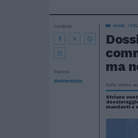
HOME
POL
Condividi:
Dossi
comm
ma n
Esplora:
dossieraggio
Sullo stesso a
Striano vuot
dossieraggio
mandanti e s