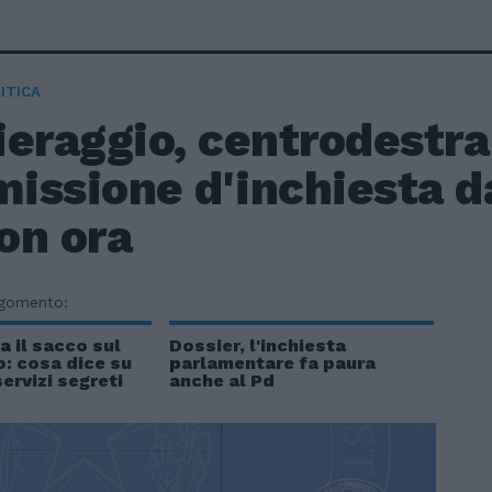
ITICA
eraggio, centrodestra
issione d'inchiesta da
on ora
rgomento:
a il sacco sul
Dossier, l'inchiesta
: cosa dice su
parlamentare fa paura
ervizi segreti
anche al Pd