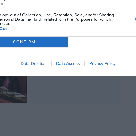
In
arlamentari sul dossieraggio, prima si
i sviluppi dalla Procura di Perugia.
o opt-out of Collection, Use, Retention, Sale, and/or Sharing
ersonal Data that Is Unrelated with the Purposes for which it
lected.
Out
CONFIRM
Dossier, l'inchiesta
Data Deletion
Data Access
Privacy Policy
parlamentare fa paura
anche al Pd