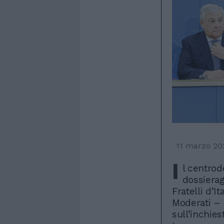
11 marzo 20
I
l centrod
dossierag
Fratelli d’It
Moderati – 
sull’inchie