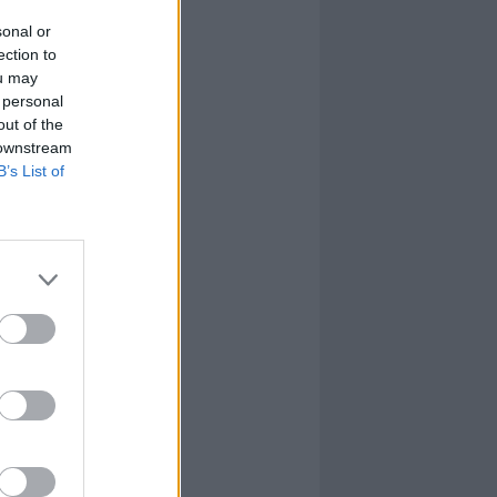
sonal or
ection to
ou may
 personal
out of the
 downstream
B’s List of