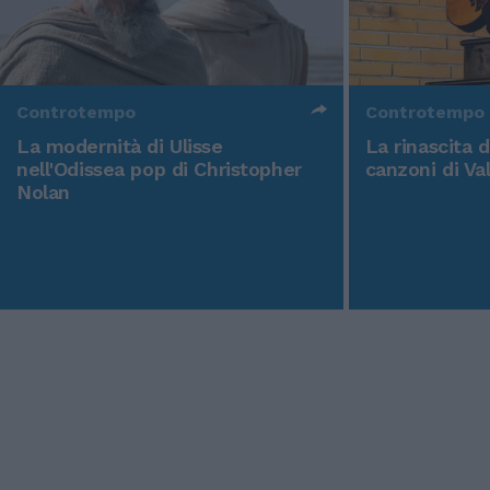
Controtempo
Controtempo
La modernità di Ulisse
La rinascita 
nell'Odissea pop di Christopher
canzoni di Va
Nolan