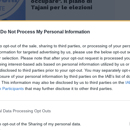
occupare". Il piano di
Tajani per le elezioni
-
Do Not Process My Personal Information
to opt-out of the sale, sharing to third parties, or processing of your per
formation for targeted advertising by us, please use the below opt-out s
r selection. Please note that after your opt-out request is processed y
eing interest-based ads based on personal information utilized by us or
lo Stato, incontrando un gruppo di studenti
disclosed to third parties prior to your opt-out. You may separately opt-
, ha aggiunto: «Il confronto politico, la
losure of your personal information by third parties on the IAB’s list of
. This information may also be disclosed by us to third parties on the
IA
zione delle idee e delle proposte, la
Participants
that may further disclose it to other third parties.
e, anche elettorale, ne risultano
e distorte. Ne viene travolta la dignità
ica che scompare, soppiantata da
oni che ne rappresentano la negazione. Mi
l Data Processing Opt Outs
a politica riaffermi sempre e al più
a autenticità, nelle sue forme migliori».
o opt-out of the Sharing of my personal data.