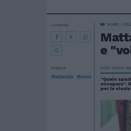
HOME
POL
Condividi:
Matta
e "vo
Sullo stesso a
Esplora:
Mattarella
Meloni
"Quale spaz
occupare". Il
per le elezio