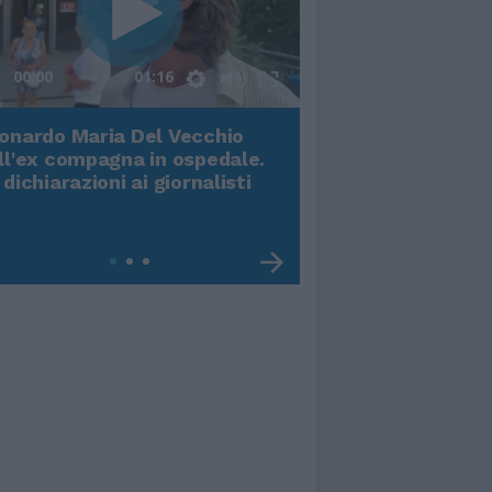
00:00
01:16
onardo Maria Del Vecchio
Terremoto, viene g
ll'ex compagna in ospedale.
video impressiona
 dichiarazioni ai giornalisti