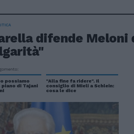
ITICA
rella difende Meloni 
lgarità"
rgomento:
io possiamo
"Alla fine fa ridere". Il
 piano di Tajani
consiglio di Mieli a Schlein:
ni
cosa le dice