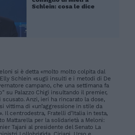
Schlein: cosa le dice
loni si è detta «molto molto colpita dal
 Elly Schlein «sugli insulti e i metodi di De
overnatore campano, che una settimana fa
" su Palazzo Chigi insultando il premier,
 scusato. Anzi, ieri ha rincarato la dose,
i vittima di «un’aggressione in stile da
. Il centrodestra, Fratelli d’Italia in testa,
to Mattarella per la solidarietà a Meloni:
mier Tajani al presidente del Senato La
inistri Lollobrigida, Ciriani, Urso e