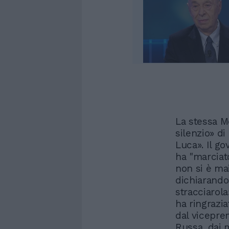
La stessa Me
silenzio» di
Luca». Il g
ha "marciato
non si è mai
dichiarandos
stracciarola»
ha ringrazia
dal vicepre
Russa, dai m