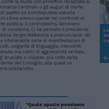
 come la busta con proiettile recapitata al
anmarco Centinaio o gli auguri di morte
 di partito ed eurodeputata Isabella
. Un clima preoccupante nei confronti di
te politica: il centrodestra. Servivano
e di condanna. Ci ha pensato il presidente
Le
blica Sergio Mattarella a pronunciarle: «Si
da
Rudy Giuliani a Come States?
a intollerabile serie di manifestazioni di
Le
Trump, Meloni e la strategia
sulti, volgarità di linguaggio, interventi
americana
ntenuto ma colmi di aggressività verbale,
gi bruciate o vilipese, più volte della
dente del Consiglio, alla quale va
ena solidarietà».
"Quale spazio possiamo