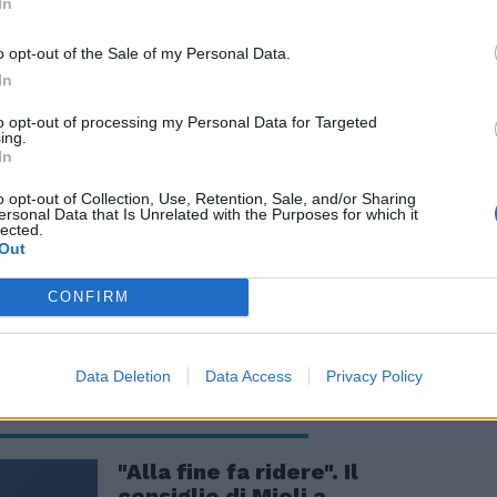
rende è il silenzio della sinistra. Dal Pd e
In
fronte a questa escalation d’odio, non
i) mai una presa di distanza. «Non sono gli
o opt-out of the Sale of my Personal Data.
ro Giorgia Meloni, le espressioni violente, i
In
ti al rogo, a meravigliarci. Quelli sono il
to opt-out of processing my Personal Data for Targeted
lima di odio e intolleranza che la sinistra
ing.
colpi di menzogne contro una leader che
In
legittimare con i successi della sua azione
o opt-out of Collection, Use, Retention, Sale, and/or Sharing
il grande consenso e la fiducia che le
ersonal Data that Is Unrelated with the Purposes for which it
aliani. Quello che sorprende è l’incredibile
lected.
Out
i Elly Schlein di esprimere solidarietà a
l commento del sottosegretario all’Interno
CONFIRM
o.
Data Deletion
Data Access
Privacy Policy
"Alla fine fa ridere". Il
consiglio di Mieli a