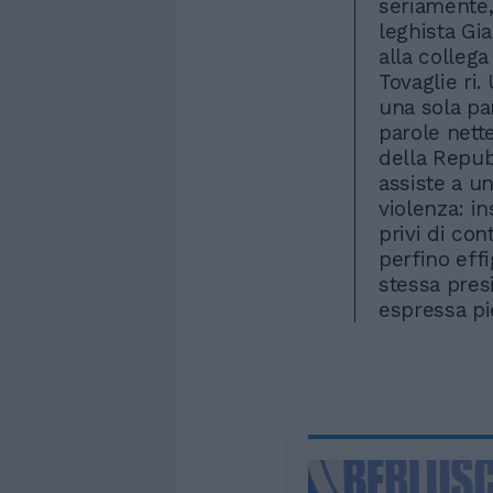
seriamente,
leghista Gi
alla collega
Tovaglie ri
una sola par
parole nett
della Repub
assiste a un
violenza: in
privi di co
perfino effi
stessa presi
espressa pi