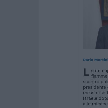
Dario Martin
L
e immagi
fiamme. 
scontro poli
presidente d
messo «sott
Israele dopo
alle minacc