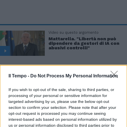
Video su questo argomento
Mattarella. "Libertà non può
dipendere da gestori di IA con
abusivi controlli"
Il Tempo -
Do Not Process My Personal Information
Dai Verdi, Angelo Bonelli evidenzia l’«urgenza
If you wish to opt-out of the sale, sharing to third parties, or
di affrontare la crisi ambientale riferendosi ai
processing of your personal or sensitive information for
giovani che in nome della solidiarietà
targeted advertising by us, please use the below opt-out
spalavano fango durante le elusioni o di chi si
section to confirm your selection. Please note that after your
batte contro la violenza della camorra o della
opt-out request is processed you may continue seeing
mafia». Plauso anche dalla Seconda e Terza
interest-based ads based on personal information utilized by
Carica dello Stato. Ignazio La Russa si è detto
us or personal information disclosed to third parties prior to