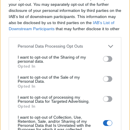
«emozionato» nel «sentire la parole "patria" e
your opt-out. You may separately opt-out of the further
"orgoglio negli italiani" accostate a libertà,
disclosure of your personal information by third parties on the
uguaglianza, giustizia, pace». Lorenzo Fontana
IAB’s list of downstream participants. This information may
ha ringraziato Mattarella «per le parole di
also be disclosed by us to third parties on the
IAB’s List of
Downstream Participants
that may further disclose it to other
fiducia e di incoraggiamento al popolo
third parties.
italiano». Che il fiume di miele scorso poco
prima di far saltare i tappi di spumante sia il
Personal Data Processing Opt Outs
segno di un cambiamento? Difficile, alla
vigilia di un anno elettorale. Ma, almeno per
I want to opt-out of the Sharing of my
personal data.
una volta, la politica ha fatto a meno dei
Opted In
«botti».
I want to opt-out of the Sale of my
Personal Data.
Opted In
I want to opt-out of processing my
Personal Data for Targeted Advertising.
Opted In
I want to opt-out of Collection, Use,
Retention, Sale, and/or Sharing of my
Personal Data that Is Unrelated with the
Purposes for which it was collected.