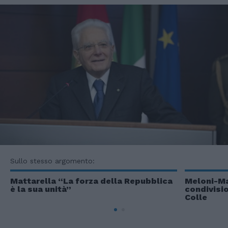
Sullo stesso argomento:
Mattarella “La forza della Repubblica
Meloni-Ma
è la sua unità”
condivisio
Colle