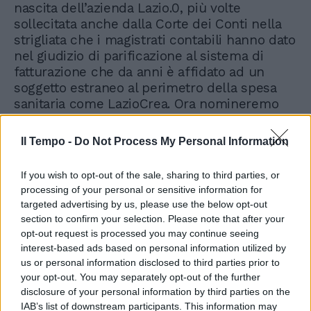
nascita dell’azienda Lazio.0, più volte
sollecitata anche dalla Corte dei Conti nella
strigliata che i magistrati contabili hanno dato
nel giudizio di parificazione al sistema di
fatturazione che da anni è affidato ad un
soggetto estraneo al perimetro della spesa
sanitaria come LazioCrea. Ora nomineremo
un commissario che provvederà ad attivare la
nuova azienda”.
Il Tempo -
Do Not Process My Personal Information
AZIENDA LAZIO 0
LazioCrea, insomma, non
If you wish to opt-out of the sale, sharing to third parties, or
agirà più come se fosse una sorta di azienda
processing of your personal or sensitive information for
capofila, perché la nuova holding della sanità
targeted advertising by us, please use the below opt-out
laziale era stata istituita oltre 2 anni fa, nel
section to confirm your selection. Please note that after your
novembre 2021, con l’“Azienda Lazio 0”, che
opt-out request is processed you may continue seeing
però non è mai entrata in funzione. Eppure
interest-based ads based on personal information utilized by
us or personal information disclosed to third parties prior to
era stata concepita proprio per “ottimizzare i
your opt-out. You may separately opt-out of the further
livelli di efficacia ed efficienza organizzativa
disclosure of your personal information by third parties on the
del servizio sanitario regionale attraverso
IAB’s list of downstream participants. This information may