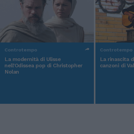
Controtempo
Controtempo
La modernità di Ulisse
La rinascita 
nell'Odissea pop di Christopher
canzoni di Va
Nolan