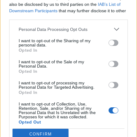
forme di integrazione funzionale di servizi
also be disclosed by us to third parties on the
IAB’s List of
tecnici e operativi”. Tant’è che, sin dal 2021,
Downstream Participants
that may further disclose it to other
anche la Corte dei Conti bacchetta la Regione
third parties.
sulla mancata attivazione dell’azienda Lazio 0,
indicata peraltro nello stesso Piano di Rientro
Personal Data Processing Opt Outs
della sanità laziale.
I want to opt-out of the Sharing of my
personal data.
Opted In
I want to opt-out of the Sale of my
Personal Data.
Opted In
I want to opt-out of processing my
Personal Data for Targeted Advertising.
Opted In
I want to opt-out of Collection, Use,
Retention, Sale, and/or Sharing of my
Personal Data that Is Unrelated with the
Purposes for which it was collected.
Opted Out
CONFIRM