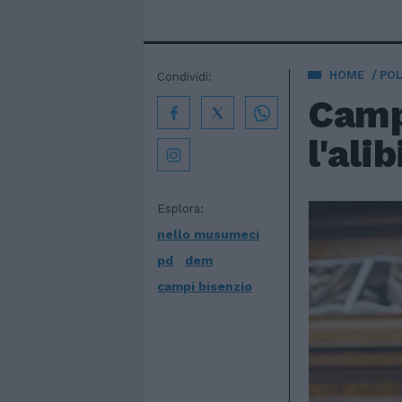
HOME
POL
Condividi:
Camp
l'al
Esplora:
nello musumeci
pd
dem
campi bisenzio