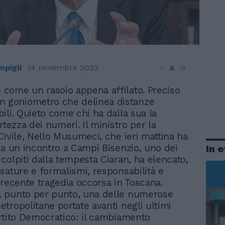
a
a
mpigli
14 novembre 2023
a
e come un rasoio appena affilato. Preciso
 goniometro che delinea distanze
ili. Quieto come chi ha dalla sua la
rtezza dei numeri. Il ministro per la
Civile, Nello Musumeci, che ieri mattina ha
 a un incontro a Campi Bisenzio, uno dei
In 
colpiti dalla tempesta Ciaran, ha elencato,
sature e formalismi, responsabilità e
 recente tragedia occorsa in Toscana.
 punto per punto, una delle numerose
tropolitane portate avanti negli ultimi
rtito Democratico: il cambiamento