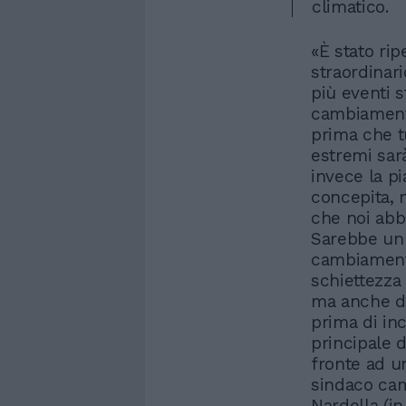
climatico.
«È stato rip
straordinar
più eventi s
cambiament
prima che t
estremi sar
invece la pi
concepita, 
che noi abb
Sarebbe un 
cambiamento
schiettezza 
ma anche del
prima di in
principale 
fronte ad u
sindaco cam
Nardella (in