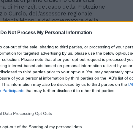
na di Firenze), del capo della Protezione
izio Curcio, dell'assessore regionale
e Monia Monni e del governatore della
enio Giani. I tre esponenti del Pd
-
Do Not Process My Personal Information
ol passare dei minuti e con l’aumentare
e portate avanti dal Ministro, hanno
 cambiato colorito alla propria pelle.
to opt-out of the sale, sharing to third parties, or processing of your per
formation for targeted advertising by us, please use the below opt-out s
n alcuni momenti, di una tonalità di rosso
r selection. Please note that after your opt-out request is processed y
entica a quella che, nella Prima
eing interest-based ads based on personal information utilized by us or
 faceva da sfondo alla falce e al martello
disclosed to third parties prior to your opt-out. You may separately opt-
o rappresentativo del Partito Comunista. Un
losure of your personal information by third parties on the IAB’s list of
o di una crescente rabbia (da tenere, in
. This information may also be disclosed by us to third parties on the
IA
o, forzatamente sopita), che andava a
Participants
that may further disclose it to other third parties.
 un plateale imbarazzo. «In Toscana è
e alcuni corsi d’acqua sono stati tombati
ipati, che corsi d’acqua che dovevano
l Data Processing Opt Outs
olidati non sono stati sufficientemente
 È accaduto che alcune aste fluviali, cioè
o opt-out of the Sharing of my personal data.
enti, sono state canalizzate, riducendo la