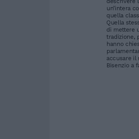
descrivere l
un’intera c
quella clas
Quella stes
di mettere 
tradizione, 
hanno chies
parlamentar
accusare il
Bisenzio a f