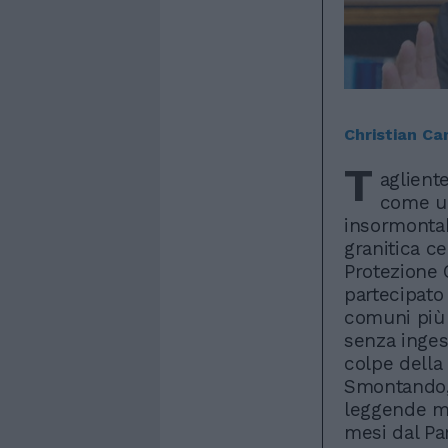
Christian Ca
T
aglient
come un
insormontab
granitica ce
Protezione 
partecipato
comuni più 
senza inges
colpe della
Smontando,
leggende me
mesi dal Pa