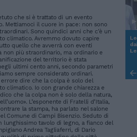
etuto che si è trattato di un evento
io. Mettiamoci il cuore in pace: non sono
traordinari. Sono quindici anni che c'è un
Le
o climatico. Avremmo dovuto capire
da
utto quello che avverrà con eventi
Rudy Giuliani a Come States?
Le
à non più straordinario, ma ordinario e
Trump, Meloni e la strategia
anificazione del territorio è stata
americana
negli ultimi cento anni, secondo parametri
iamo sempre considerato ordinari.
errore dire che la colpa è solo del
 climatico. Io con grande chiarezza e
dico che la colpa non è solo della natura,
l’uomo». L’esponente di Fratelli d’Italia,
contrare la stampa, ha parlato nel salone
del Comune di Campi Bisenzio. Seduto di
n lunghissimo tavolo di legno, a fianco del
pigiano Andrea Tagliaferri, di Dario
 qualità di primo cittadino della città