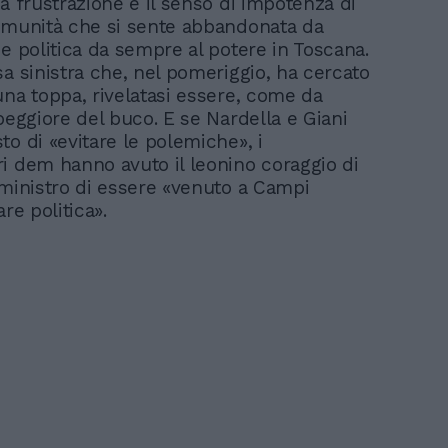
a frustrazione e il senso di impotenza di
omunità che si sente abbandonata da
se politica da sempre al potere in Toscana.
sa sinistra che, nel pomeriggio, ha cercato
una toppa, rivelatasi essere, come da
peggiore del buco. E se Nardella e Giani
to di «evitare le polemiche», i
i dem hanno avuto il leonino coraggio di
 ministro di essere «venuto a Campi
are politica».