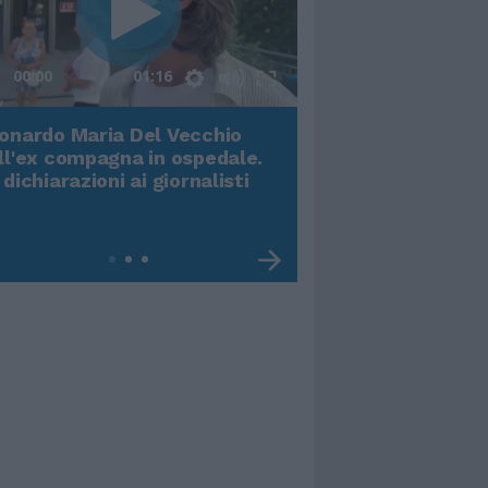
00:00
01:16
onardo Maria Del Vecchio
Terremoto, viene g
ll'ex compagna in ospedale.
video impressiona
 dichiarazioni ai giornalisti