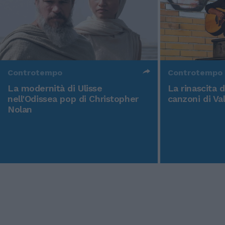
Controtempo
Controtempo
La modernità di Ulisse
La rinascita 
nell'Odissea pop di Christopher
canzoni di Va
Nolan