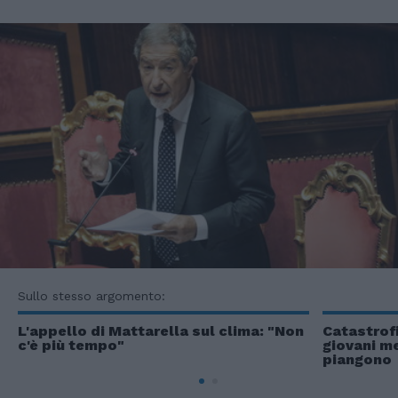
Sullo stesso argomento:
L'appello di Mattarella sul clima: "Non
Catastrofi
c'è più tempo"
giovani me
piangono