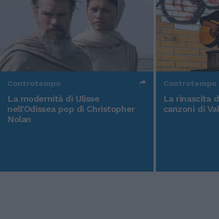
Controtempo
Controtempo
La modernità di Ulisse
La rinascita 
nell'Odissea pop di Christopher
canzoni di Va
Nolan