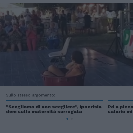
Sullo stesso argomento:
"Scegliamo di non scegliere", Ipocrisia
Pd a picco
dem sulla maternità surrogata
salario m