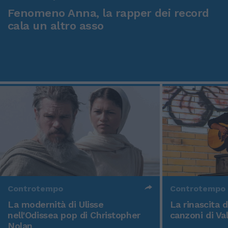
Fenomeno Anna, la rapper dei record
cala un altro asso
Controtempo
Controtempo
La modernità di Ulisse
La rinascita 
nell'Odissea pop di Christopher
canzoni di Va
Nolan