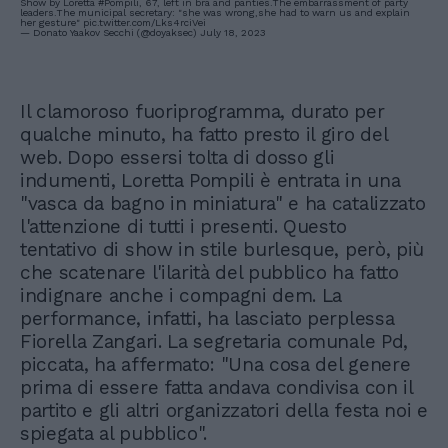
Show by Loretta
#Pompili
, 67, left in bra and panties.The embarrassment of party
leaders.The municipal secretary: "she was wrong,she had to warn us and explain
her gesture"
pic.twitter.com/Lks4rciVei
— Donato Yaakov Secchi (@doyaksec)
July 18, 2023
Il clamoroso fuoriprogramma, durato per
qualche minuto, ha fatto presto il giro del
web. Dopo essersi tolta di dosso gli
indumenti, Loretta Pompili è entrata in una
"vasca da bagno in miniatura" e ha catalizzato
l'attenzione di tutti i presenti. Questo
tentativo di show in stile burlesque, però, più
che scatenare l'ilarità del pubblico ha fatto
indignare anche i compagni dem. La
performance, infatti, ha lasciato perplessa
Fiorella Zangari. La segretaria comunale Pd,
piccata, ha affermato: "Una cosa del genere
prima di essere fatta andava condivisa con il
partito e gli altri organizzatori della festa noi e
spiegata al pubblico".