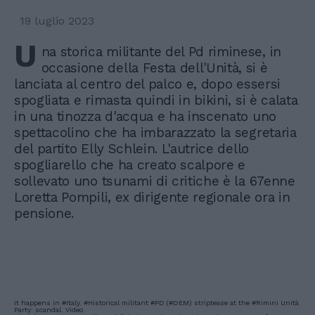
19 luglio 2023
U
na storica militante del Pd riminese, in
occasione della Festa dell'Unità, si è
lanciata al centro del palco e, dopo essersi
spogliata e rimasta quindi in bikini, si è calata
in una tinozza d'acqua e ha inscenato uno
spettacolino che ha imbarazzato la segretaria
del partito Elly Schlein. L'autrice dello
spogliarello che ha creato scalpore e
sollevato uno tsunami di critiche è la 67enne
Loretta Pompili, ex dirigente regionale ora in
pensione.
It happens in
#Italy
.
#Historical
militant
#PD
(
#DEM
) striptease at the
#Rimini
Unità
Party: scandal. Video