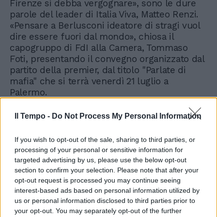
Firenze si debba vergognare», sono le dure
parole del leader di Italia Viva, Matteo Renzi.
«Pensare a Berlusconi ideatore di stragi vuol
dire essere fuori dal mondo», chiosa il
capogruppo di FdI alla Camera, Tommaso
Foti, presentando il convegno organizzato dal
partito della premier, dal titolo "Parlate di
mafia" che si terrà venerdì 21 luglio a
Palermo.
Il Tempo -
Do Not Process My Personal Information
If you wish to opt-out of the sale, sharing to third parties, or
processing of your personal or sensitive information for
targeted advertising by us, please use the below opt-out
section to confirm your selection. Please note that after your
opt-out request is processed you may continue seeing
interest-based ads based on personal information utilized by
us or personal information disclosed to third parties prior to
your opt-out. You may separately opt-out of the further