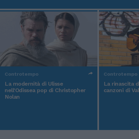
Controtempo
Controtempo
La modernità di Ulisse
La rinascita 
nell'Odissea pop di Christopher
canzoni di Va
Nolan