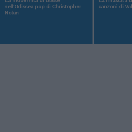
La modernità di Ulisse
La rinascita 
nell'Odissea pop di Christopher
canzoni di Va
Nolan