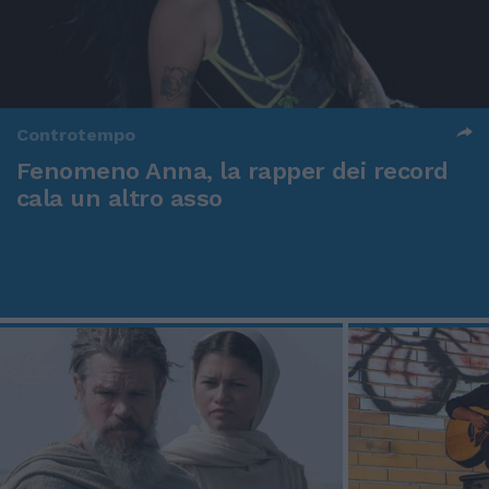
Controtempo
Fenomeno Anna, la rapper dei record
cala un altro asso