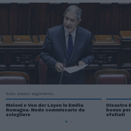
Sullo stesso argomento:
Meloni e Von der Leyen in Emilia
Disastro E
Romagna. Nodo commissario da
bonus per 
sciogliere
sfollati