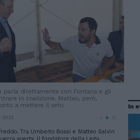
e parla direttamente con Fontana e gli
ntrare in coalizione. Matteo, però,
onto a mettere il veto
In 
a
a
e 2022
a
freddo. Tra Umberto Bossi e Matteo Salvin
uerra aperta. Il fondatore della Lega,