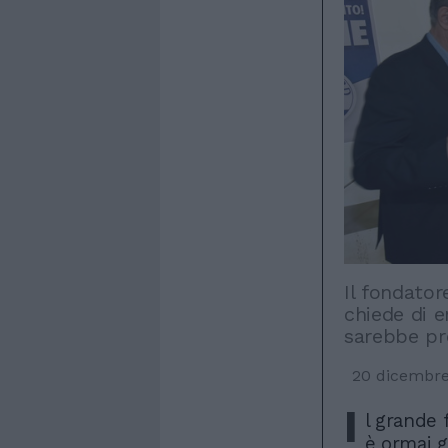
Il fondator
chiede di e
sarebbe pr
20 dicembr
I
l grande 
è ormai g