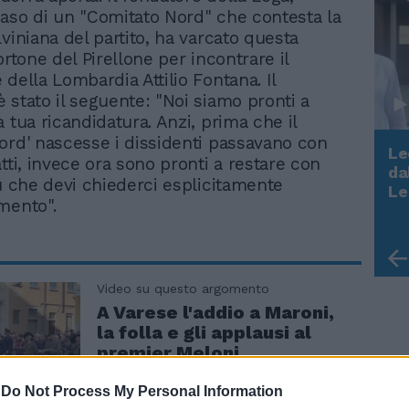
aso di un "Comitato Nord" che contesta la
viniana del partito, ha varcato questa
ortone del Pirellone per incontrare il
della Lombardia Attilio Fontana. Il
 stato il seguente: "Noi siamo pronti a
 tua ricandidatura. Anzi, prima che il
ord' nascesse i dissidenti passavano con
Le
tti, invece ora sono pronti a restare con
da
tu che devi chiederci esplicitamente
Rudy Giuliani a Come States?
Le
mento".
Trump, Meloni e la strategia
americana
Video su questo argomento
A Varese l'addio a Maroni,
la folla e gli applausi al
premier Meloni
-
Do Not Process My Personal Information