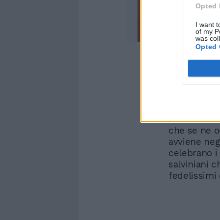
Opted 
I want t
of my P
was col
Opted 
Sul possibil
Fontana, Sa
Fabrizio Ce
Ho sfide pi
miliardi di 
che se ne o
avviene negl
celebrano i 
salviniani c
fedelissimi 