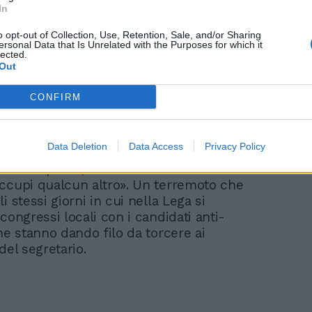
In
o opt-out of Collection, Use, Retention, Sale, and/or Sharing
ersonal Data that Is Unrelated with the Purposes for which it
lected.
Out
CONFIRM
e appoggio della lista di Comitato Nord a
lvini ha aggiunto: «se ne occuperà
cchetti segretario della Lega in Lombardia.
Data Deletion
Data Access
Privacy Policy
ù grandi, ho in ballo una manovra di 30
cui occuparmi, di liste e fuorusciti lascio
ccupi qualcun altro». Un terremoto che
i stessi giorni in cui nella Lega si
congressi locali con i candidati anti-
he stanno dando filo da torcere ai
del segretario.