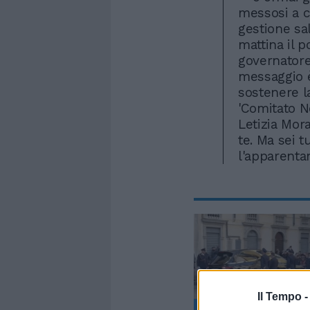
messosi a c
gestione sal
mattina il p
governatore 
messaggio è
sostenere la
'Comitato N
Letizia Mora
te. Ma sei 
l'apparenta
Il Tempo 