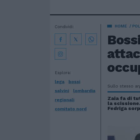
HOME
POL
Condividi:
Bossi
attac
occup
Esplora:
lega
bossi
Sullo stesso a
salvini
lombardia
Zaia fa di tu
regionali
la scissione
Fedriga sorp
comitato nord