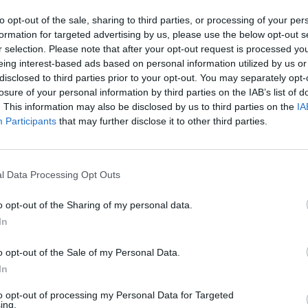
to opt-out of the sale, sharing to third parties, or processing of your per
formation for targeted advertising by us, please use the below opt-out s
asciato la porta aperta all'ipotesi, ma non
r selection. Please note that after your opt-out request is processed y
ai cronisti che "la via è stretta". Perché il
eing interest-based ads based on personal information utilized by us or
disclosed to third parties prior to your opt-out. You may separately opt-
e Salvini non gradisca avere in coalizione
losure of your personal information by third parties on the IAB’s list of
 dei dissidenti che gli ha mosso guerra. E,
. This information may also be disclosed by us to third parties on the
IA
il segretario, interrogato sulla questione, è
Participants
that may further disclose it to other third parties.
o: «Ognuno fa quel che crede, io lavoro
tte per la Lombardia, non ho voglia di
miche territoriali. Attilio Fontana in
 Francesco Rocca nel Lazio sono
l Data Processing Opt Outs
 i cittadini lombardi e laziali, sono
 un ottimo risultato».
o opt-out of the Sharing of my personal data.
In
o opt-out of the Sale of my Personal Data.
In
“Pura fantasia”. Salvini
sbotta contro chi parla di
to opt-out of processing my Personal Data for Targeted
scissione della Lega
ing.