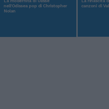
La modernità di Ulisse
La rinascita 
nell'Odissea pop di Christopher
canzoni di Va
Nolan