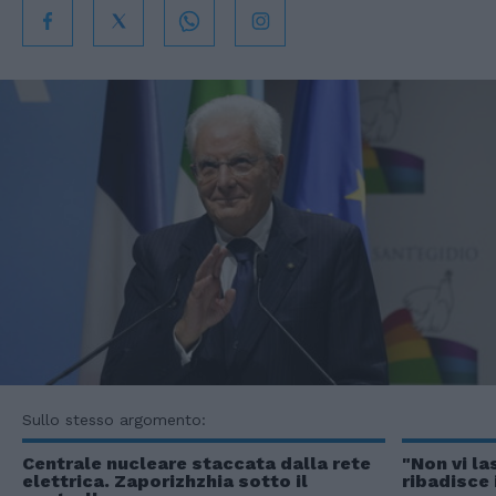
Sullo stesso argomento:
Centrale nucleare staccata dalla rete
"Non vi la
elettrica. Zaporizhzhia sotto il
ribadisce 