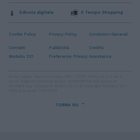
Edicola digitale
Il Tempo Shopping
Cookie Policy
Privacy Policy
Condizioni Generali
Contatti
Pubblicità
Credits
Modello 231
Preferenze Privacy
Assistenza
Sede legale: Piazza Colonna, 366 - 00187 Roma CF e P. Iva e
Iscriz. Registro Imprese Roma: 13486391009 REA Roma n°
1450962 Cap. Sociale € 25.000,00 i.v. © Copyright IlTempo. Srl -
ISSN (sito web): 1721-4084
TORNA SU