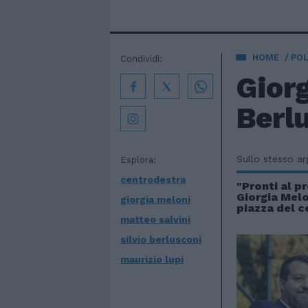
HOME
POL
Condividi:
Giorg
Berl
Sullo stesso a
Esplora:
centrodestra
"Pronti al p
Giorgia Melo
giorgia meloni
piazza del 
matteo salvini
silvio berlusconi
maurizio lupi