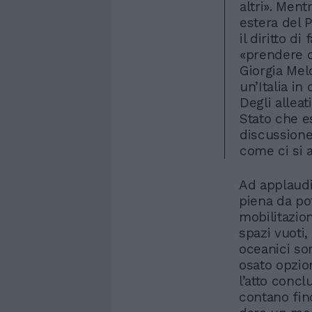
altri». Ment
estera del 
il diritto d
«prendere o
Giorgia Melo
un’Italia in
Degli alleat
Stato che e
discussione
come ci si 
Ad applaudi
piena da po
mobilitazion
spazi vuoti,
oceanici so
osato opzio
l’atto conc
contano fin