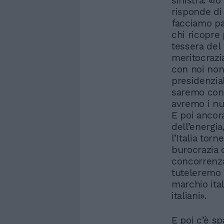
sinistra. «I
risponde di 
facciamo pa
chi ricopre 
tessera del
meritocrazi
con noi non 
presidenzia
saremo conte
avremo i nu
E poi ancor
dell’energia
l’Italia tor
burocrazia d
concorrenza
tuteleremo 
marchio ital
italiani».
E poi c’è s