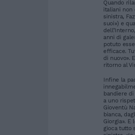
Quando rilan
italiani non
sinistra, Faz
suoi») e qu
dell’Interno
anni di gale
potuto esse
efficace. Tu
di nuovo». 
ritorno al V
Infine la pa
innegabilmen
bandiere di 
a uno rispet
Gioventù Naz
bianca, dagl
Giorgia». E
gioca tutto 