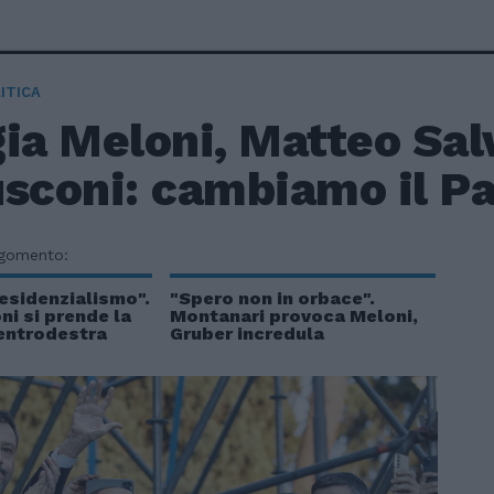
ITICA
ia Meloni, Matteo Salv
usconi: cambiamo il P
rgomento:
residenzialismo".
"Spero non in orbace".
ni si prende la
Montanari provoca Meloni,
centrodestra
Gruber incredula