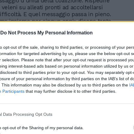
saggio d’unità della coalizione. Rispedire
i veleni su alleati pronti ad accoltellarsi
ifficoltà. E quel messaggio passa in pieno.
o insieme per cinque anni» dicono tanto
Meloni. «Ci vedete qui - aggiunge la
-
Do Not Process My Personal Information
atelli d’Italia - siamo uniti, abbiamo
omuni e lo stesso programma. Mentre,
to opt-out of the sale, sharing to third parties, or processing of your per
arte, fingono di farsi la guerra ma sono
formation for targeted advertising by us, please use the below opt-out s
ciucio dopo il voto».
r selection. Please note that after your opt-out request is processed y
eing interest-based ads based on personal information utilized by us or
zione parte con un po’ di ritardo, c’è
disclosed to third parties prior to your opt-out. You may separately opt-
ipotizza un forfait dell’ultimo minuto del
losure of your personal information by third parties on the IAB’s list of
a Berlusconi è al suo posto, si fa
. This information may also be disclosed by us to third parties on the
IA
a un video «emozionale», poi ripercorre
Participants
that may further disclose it to other third parties.
era politica. «In dieci anni al governo siamo
 non aver messo le mani nelle tasche degli
i vanta raccogliendo l’applauso più sincero,
l Data Processing Opt Outs
carsi alla politica estera e inevitabilmente
o storico accordo di Pratica di Mare
o opt-out of the Sharing of my personal data.
cì a far stringere la mano a Vladimir Putin