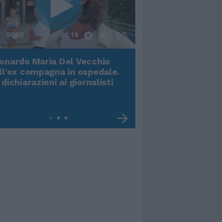
00:00
01:16
onardo Maria Del Vecchio
Terremoto, viene g
ll'ex compagna in ospedale.
video impressiona
 dichiarazioni ai giornalisti