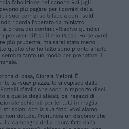
cia l’abolizione del canone Rai («gli
 devono più pagare per i comizi della
io i suoi comizi se li faccia con i soldi
ando ricorda l’operato da ministro
, la difesa dei confini: «Rischio quindici
ra per aver difeso il mio Paese. Forse avrei
re più prudente, ma sarei stato meno
tto quello che ho fatto sono pronto a farlo
E sembra tanto un modo per prenotare il
iminale.
drona di casa, Giorgia Meloni. È
te la «sua» piazza, lo si capisce dalle
Fratelli d’Italia che sono in rapporto dieci
to a quelle degli alleati, dai ragazzi di
ionale schierati per lei tutti in maglia
i striscioni con la sua foto: «Noi siamo
 lei non delude. Pronuncia un discorso che
sulla campagna della paura fatta dalla