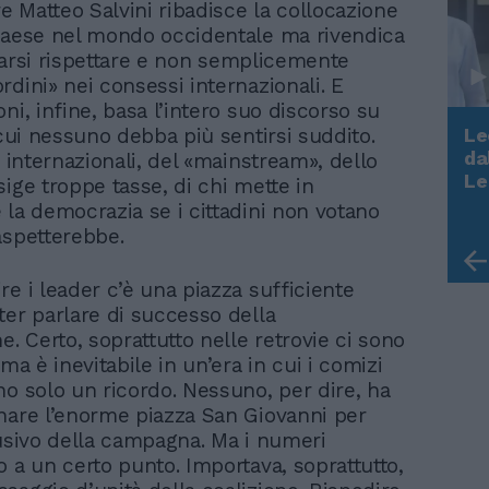
re Matteo Salvini ribadisce la collocazione
Paese nel mondo occidentale ma rivendica
i farsi rispettare e non semplicemente
rdini» nei consessi internazionali. E
ni, infine, basa l’intero suo discorso su
Le
 cui nessuno debba più sentirsi suddito.
da
i internazionali, del «mainstream», dello
Rudy Giuliani a Come States?
Le
sige troppe tasse, di chi mette in
Trump, Meloni e la strategia
 la democrazia se i cittadini non votano
americana
aspetterebbe.
re i leader c’è una piazza sufficiente
ter parlare di successo della
e. Certo, soprattutto nelle retrovie ci sono
 ma è inevitabile in un’era in cui i comizi
no solo un ricordo. Nessuno, per dire, ha
nare l’enorme piazza San Giovanni per
lusivo della campagna. Ma i numeri
o a un certo punto. Importava, soprattutto,