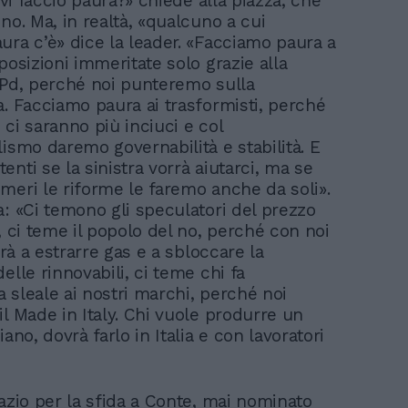
o vi faccio paura?» chiede alla piazza, che
no. Ma, in realtà, «qualcuno a cui
ura c’è» dice la leader. «Facciamo paura a
posizioni immeritate solo grazie alla
 Pd, perché noi punteremo sulla
a. Facciamo paura ai trasformisti, perché
ci saranno più inciuci e col
lismo daremo governabilità e stabilità. E
nti se la sinistra vorrà aiutarci, ma se
meri le riforme le faremo anche da soli».
a: «Ci temono gli speculatori del prezzo
, ci teme il popolo del no, perché con noi
nerà a estrarre gas e a sbloccare la
elle rinnovabili, ci teme chi fa
 sleale ai nostri marchi, perché noi
il Made in Italy. Chi vuole produrre un
iano, dovrà farlo in Italia e con lavoratori
pazio per la sfida a Conte, mai nominato