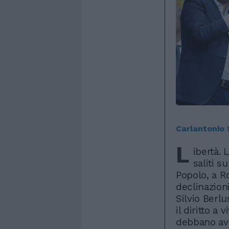
Carlantonio
L
ibertà. 
saliti s
Popolo, a R
declinazioni
Silvio Berlu
il diritto a
debbano ave