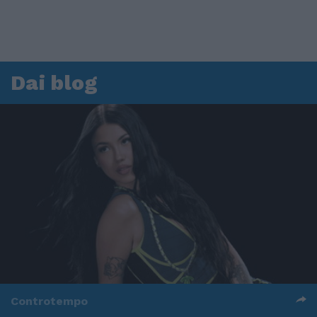
Dai blog
Controtempo