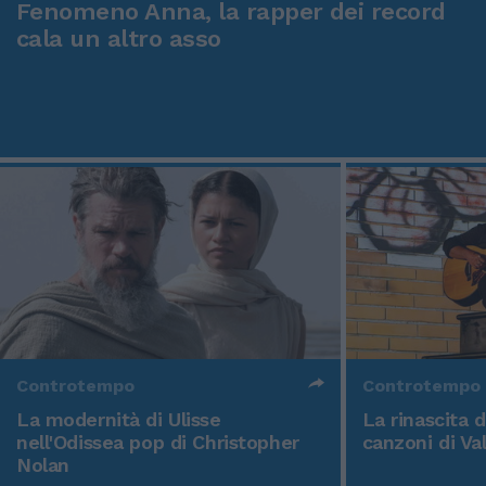
Fenomeno Anna, la rapper dei record
cala un altro asso
Controtempo
Controtempo
La modernità di Ulisse
La rinascita 
nell'Odissea pop di Christopher
canzoni di Va
Nolan