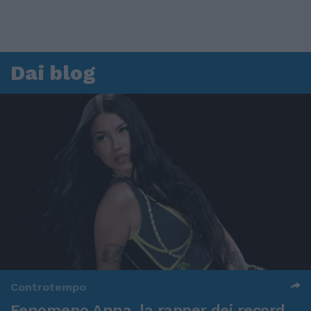
Dai blog
Controtempo
Fenomeno Anna, la rapper dei record