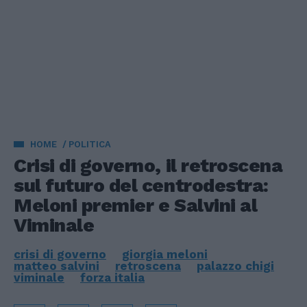
HOME
POLITICA
Crisi di governo, il retroscena
sul futuro del centrodestra:
Meloni premier e Salvini al
Viminale
crisi di governo
giorgia meloni
matteo salvini
retroscena
palazzo chigi
viminale
forza italia