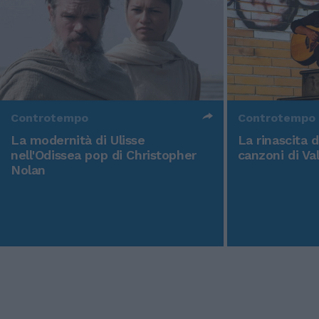
Controtempo
Controtempo
La modernità di Ulisse
La rinascita 
nell'Odissea pop di Christopher
canzoni di Va
Nolan