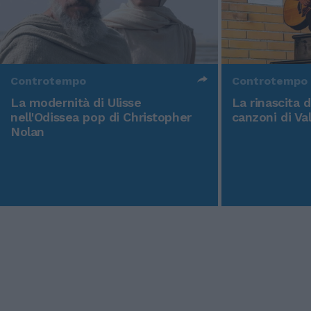
Controtempo
Controtempo
La modernità di Ulisse
La rinascita 
nell'Odissea pop di Christopher
canzoni di Va
Nolan