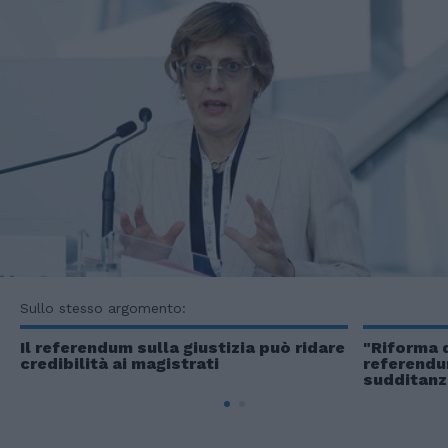
Sullo stesso argomento:
Il referendum sulla giustizia può ridare
"Riforma d
credibilità ai magistrati
referendu
sudditanza