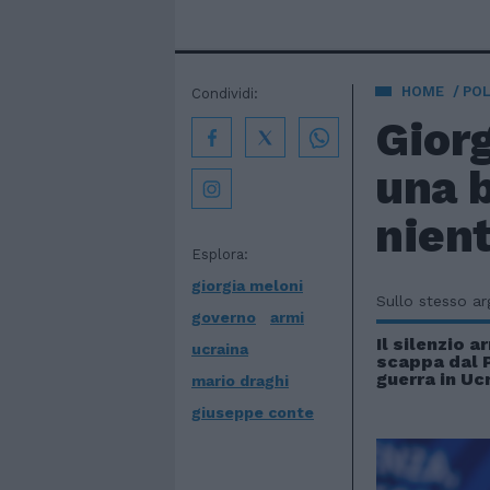
HOME
POL
Condividi:
Giorg
una b
nien
Esplora:
giorgia meloni
Sullo stesso a
governo
armi
Il silenzio a
ucraina
scappa dal 
guerra in Uc
mario draghi
giuseppe conte