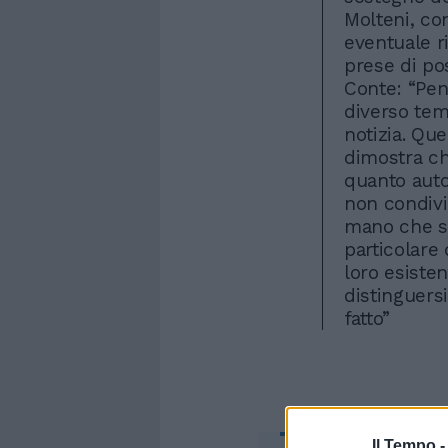
Molteni, co
eventuale r
prese di po
Conte: “Pens
diverso te
notizia. Qu
dimostra ch
quanto autor
non condivi
mano che si 
particolare
loro esisten
distinguers
fatto”
Il Tempo 