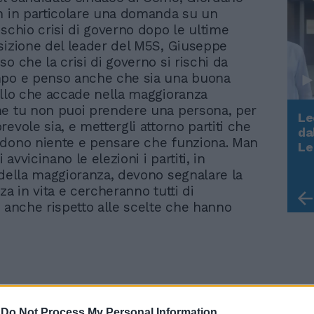
n in particolare una domanda su un
ischio crisi di governo dopo le ultime
sizione del leader del M5S, Giuseppe
o che la crisi di governo si rischi da
mpo e penso anche che sia una buona
ello che accade nella maggioranza
e tu non puoi prendere una persona, per
Le
evole sia, e mettergli attorno partiti che
da
dono niente e pensare che funziona. Man
Rudy Giuliani a Come States?
Le
Trump, Meloni e la strategia
avvicinano le elezioni i partiti, in
americana
 della maggioranza, devono segnalare la
za in vita e cercheranno tutti di
i anche rispetto alle scelte che hanno
-
Do Not Process My Personal Information