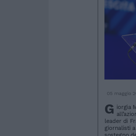
05 maggio 2
G
iorgia 
all’azi
leader di Fr
giornalisti
sostegno de