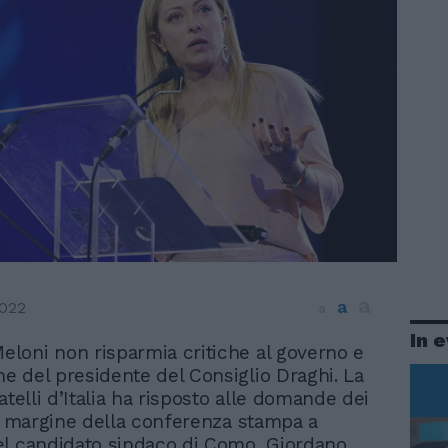
a
a
022
a
In 
Meloni non risparmia critiche al governo e
one del presidente del Consiglio Draghi. La
atelli d’Italia ha risposto alle domande dei
 a margine della conferenza stampa a
l candidato sindaco di Como, Giordano