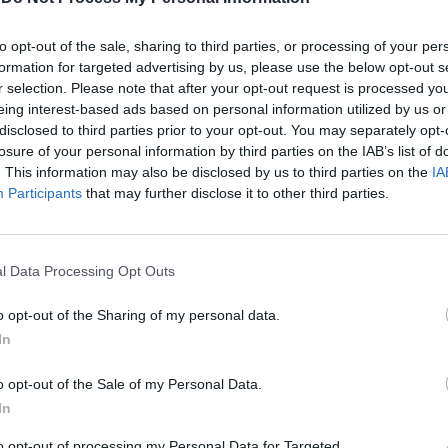
Il silenzio armato di
Draghi: scappa dal
to opt-out of the sale, sharing to third parties, or processing of your per
Parlamento sulla guerra
formation for targeted advertising by us, please use the below opt-out s
in Ucraina
r selection. Please note that after your opt-out request is processed y
eing interest-based ads based on personal information utilized by us or
disclosed to third parties prior to your opt-out. You may separately opt-
losure of your personal information by third parties on the IAB’s list of
. This information may also be disclosed by us to third parties on the
IA
Participants
that may further disclose it to other third parties.
gue ancora la Meloni - un po’ sorridere la
l Data Processing Opt Outs
i Conte, che ieri ha votato un mandato
verno sul tema delle armi e oggi chiede
o opt-out of the Sharing of my personal data.
enga a riferire. Allora non glielo davi
In
 è come mi comporto io quando non sono
u qualcosa. Qui è una politica che cerca di
o opt-out of the Sale of my Personal Data.
 diverso dagli altri’ e il risultato è che il
In
 riesce ad andare avanti su niente. Lo
to opt-out of processing my Personal Data for Targeted