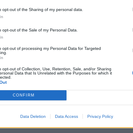
della Lega. Ho detto che a gennaio
o opt-out of the Sharing of my personal data.
te ci sarà ancora una situazione
In
 sanitaria complicata e che muovere una
e pedina, il Presidente del Consiglio per
o opt-out of the Sale of my Personal Data.
 con un altro è complicato. È come un
In
carte: se togli l’architrave che sta alla base
venga giù tutto. Draghi sta lavorando bene?
to opt-out of processing my Personal Data for Targeted
ing.
ostrando energia e concretezza? Sì. Poi non
In
zioni abbia. Ma la mia riflessione da
della Lega è che Draghi sta lavorando bene
o opt-out of Collection, Use, Retention, Sale, and/or Sharing
ersonal Data that Is Unrelated with the Purposes for which it
 resti dov’è, poi a gennaio ne
lected.
».
Out
CONFIRM
Data Deletion
Data Access
Privacy Policy