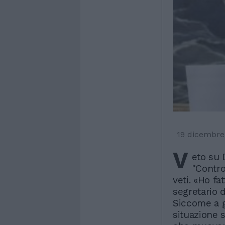
19 dicembre
V
eto su 
"Contro
veti. «Ho f
segretario d
Siccome a g
situazione 