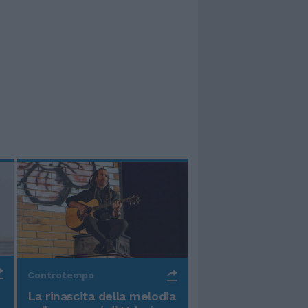
Controtempo
La rinascita della melodia