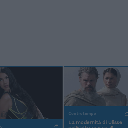
Controtempo
La modernità di Ulisse
po