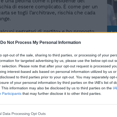
e una pedina come il presidente del
ischia di essere complicato. È come per un
carta se togli l’architrave, rischia che cada
unge.
alcuni segretari di partito» e ho proposto
Le
 tutti per provare a eleggere un Presidente
da
Rudy Giuliani a Come States?
-
Do Not Process My Personal Information
lica tutti insieme, senza litigare e senza
Le
Trump, Meloni e la strategia
lle lunghe il Parlamento». «Noi del
americana
ra siamo maggioranza, abbiamo numeri
to opt-out of the sale, sharing to third parties, or processing of your per
formation for targeted advertising by us, please use the below opt-out s
i, faremo delle proposte utili al paese
r selection. Please note that after your opt-out request is processed y
dere nessuno, come fanno a sinistra
eing interest-based ads based on personal information utilized by us or
no tutti, ma non Berlusconi, tizio o
disclosed to third parties prior to your opt-out. You may separately opt-
».
losure of your personal information by third parties on the IAB’s list of
. This information may also be disclosed by us to third parties on the
IA
a di altri che spostano Draghi, Mattarella
Participants
that may further disclose it to other third parties.
i nemmeno fossero statuine del presepe,
 queste persone e non mi permetto di dire
fare o non fare. Io ho fatto un
l Data Processing Opt Outs
o da italiano, non da senatore o