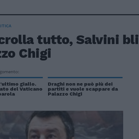
ITICA
crolla tutto, Salvini b
zo Chigi
rgomento:
'ultimo giallo.
Draghi non ne può più dei
ato del Vaticano
partiti e vuole scappare da
parola
Palazzo Chigi