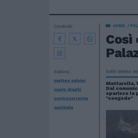
HOME
POL
Condividi:
Così 
Palaz
Sullo stesso a
Esplora:
matteo salvini
Mattarella, l
Dal comunic
mario draghi
sparisce la 
"congedo"
controcorrente
quirinale