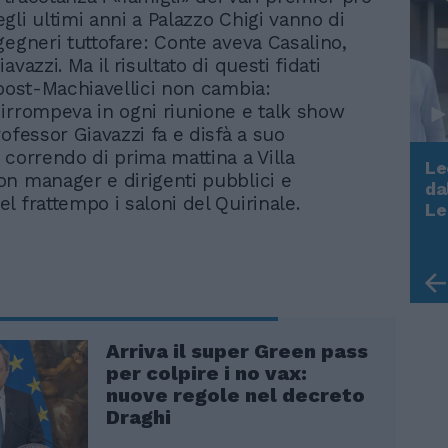
gli ultimi anni a Palazzo Chigi vanno di
gegneri tuttofare: Conte aveva Casalino,
avazzi. Ma il risultato di questi fidati
 post-Machiavellici non cambia:
irrompeva in ogni riunione e talk show
ofessor Giavazzi fa e disfà a suo
 correndo di prima mattina a Villa
Le
n manager e dirigenti pubblici e
da
l frattempo i saloni del Quirinale.
Rudy Giuliani a Come States?
Le
Trump, Meloni e la strategia
americana
Arriva il super Green pass
per colpire i no vax:
nuove regole nel decreto
Draghi