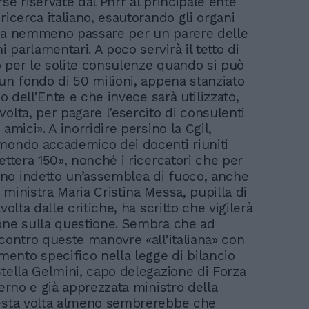
se riservate dal Pnrr al principale ente
ricerca italiano, esautorando gli organi
za nemmeno passare per un parere delle
parlamentari. A poco servirà il tetto di
 per le solite consulenze quando si può
 un fondo di 50 milioni, appena stanziato
cio dell’Ente e che invece sarà utilizzato,
olta, per pagare l’esercito di consulenti
 amici». A inorridire persino la Cgil,
mondo accademico dei docenti riuniti
ettera 150», nonché i ricercatori che per
o indetto un’assemblea di fuoco, anche
ministra Maria Cristina Messa, pupilla di
avolta dalle critiche, ha scritto che vigilerà
one sulla questione. Sembra che ad
 contro queste manovre «all’italiana» con
nto specifico nella legge di bilancio
Stella Gelmini, capo delegazione di Forza
verno e già apprezzata ministro della
esta volta almeno sembrerebbe che