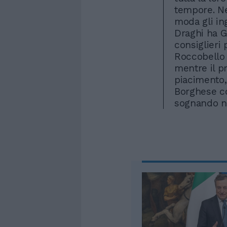
tempore. Ne
moda gli in
Draghi ha Gi
consiglieri
Roccobello 
mentre il pr
piacimento,
Borghese co
sognando ne