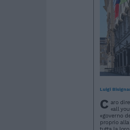
Luigi Bisigna
C
aro dir
«all yo
«governo dei
proprio all
tutta la lor