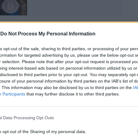
-
Do Not Process My Personal Information
 una nomina e l’altra, si trastulla con
ighenzia che da sempre gravita attorno alla
to opt-out of the sale, sharing to third parties, or processing of your per
a Mediobanca dove scherzosamente lo
formation for targeted advertising by us, please use the below opt-out s
 «Davigo dell’economia» per la sua indole
r selection. Please note that after your opt-out request is processed y
ta. Ma ciò su cui l’economista laureato in
eing interest-based ads based on personal information utilized by us or
al Politecnico sta davvero spendendo ogni
disclosed to third parties prior to your opt-out. You may separately opt-
 riforma del Consiglio Nazionale delle
losure of your personal information by third parties on the IAB’s list of
 Cnr è uno tra i più iconici carrozzoni
. This information may also be disclosed by us to third parties on the
IA
 gestisce oltre 600 milioni di euro di
Participants
that may further disclose it to other third parties.
’anno, con un bilancio di circa un miliardo
no sulla carta, dovrebbe valorizzare la
ntifica e tecnologica.
l Data Processing Opt Outs
o opt-out of the Sharing of my personal data.