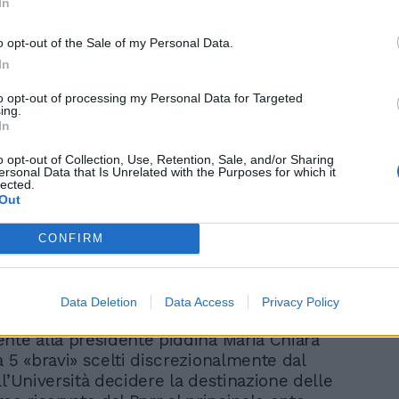
In
o opt-out of the Sale of my Personal Data.
Conte disperato, per non
In
perdere il Movimento
stacca la spina a Draghi
to opt-out of processing my Personal Data for Targeted
ing.
In
o opt-out of Collection, Use, Retention, Sale, and/or Sharing
ersonal Data that Is Unrelated with the Purposes for which it
lected.
Out
dell’articolo 105 della riforma targata
CONFIRM
(area Letta) si prevede la sostituzione del
nale, sul quale si sarebbero dovute
e risorse, con un cosiddetto piano di
Data Deletion
Data Access
Privacy Policy
tito da pochi intimi. Spetterà, quindi,
nte alla presidente piddina Maria Chiara
a 5 «bravi» scelti discrezionalmente dal
l’Università decidere la destinazione delle