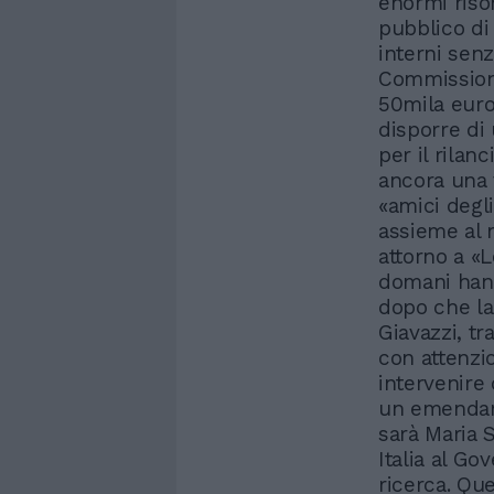
enormi risor
pubblico di 
interni sen
Commissioni 
50mila euro
disporre di
per il rilan
ancora una v
«amici degli
assieme al 
attorno a «L
domani hann
dopo che la 
Giavazzi, tr
con attenzi
intervenire
un emendame
sarà Maria 
Italia al Go
ricerca. Qu