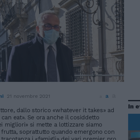
a
a
ni
21 novembre 2021
a
In 
ettore, dallo storico «whatever it takes» ad
u can eat». Se ora anche il cosiddetto
 migliori» si mette a lottizzare siamo
a frutta, soprattutto quando emergono con
o tracotanza i «famigli» dei vari premier pro