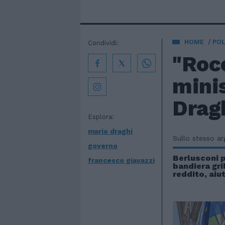
HOME
POL
Condividi:
"Rocc
minis
Dragh
Esplora:
mario draghi
Sullo stesso a
governo
Berlusconi 
francesco giavazzi
bandiera gril
reddito, aiut