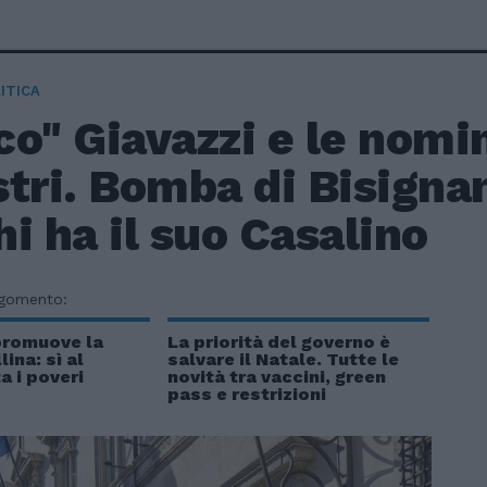
ITICA
o" Giavazzi e le nomi
tri. Bomba di Bisigna
i ha il suo Casalino
rgomento:
promuove la
La priorità del governo è
lina: sì al
salvare il Natale. Tutte le
a i poveri
novità tra vaccini, green
pass e restrizioni