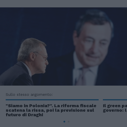
Sullo stesso argomento:
"Siamo in Polonia?". La riforma fiscale
Il green p
scatena la rissa, poi la previsione sul
governo: l
futuro di Draghi