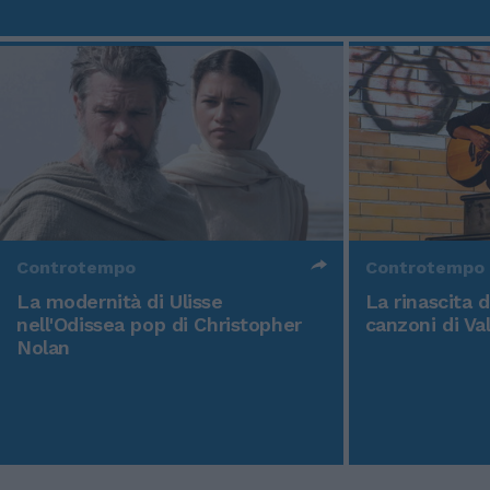
Controtempo
Controtempo
La modernità di Ulisse
La rinascita 
nell'Odissea pop di Christopher
canzoni di Va
Nolan