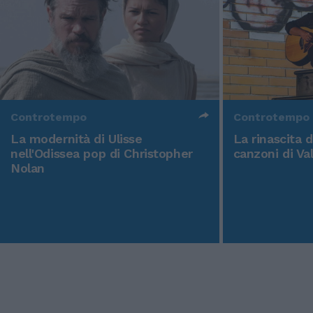
Controtempo
Controtempo
La modernità di Ulisse
La rinascita 
nell'Odissea pop di Christopher
canzoni di Va
Nolan