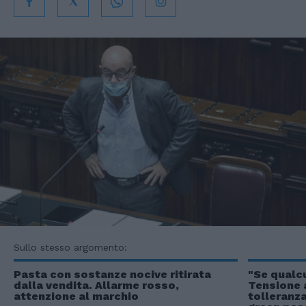
Sullo stesso argomento:
Pasta con sostanze nocive ritirata
"Se qualcu
dalla vendita. Allarme rosso,
Tensione a
attenzione al marchio
tolleranza