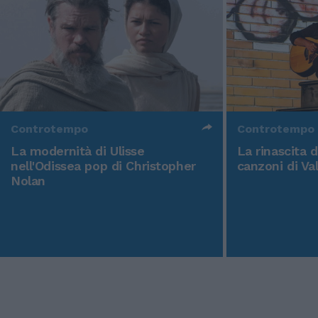
Controtempo
Controtempo
La modernità di Ulisse
La rinascita 
nell'Odissea pop di Christopher
canzoni di Va
Nolan