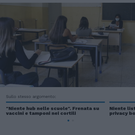
Sullo stesso argomento:
"Niente hub nelle scuole". Frenata su
Niente lis
vaccini e tamponi nei cortili
privacy b