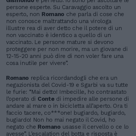
Gismondo
è perfetto. Io sono per ascoltare le
persone esperte. Su Caravaggio ascolto un
esperto, non
Romano
che parla di cose che
non conosce maltrattando una virologa
illustre rea di aver detto che il potere di un
non vaccinato è identico a quello di un
vaccinato. Le persone mature si devono
proteggere per non morire, ma un giovane di
12-15-20 anni può dire di non voler fare una
cosa inutile per vivere”.
Romano
replica ricordandogli che era un
negazionista del Covid-19 e Sgarbi va su tutte
le furie: “Mai detto! Imbecille, ho contrastato
l’operato di
Conte
di impedire alle persone di
andare al mare o in bicicletta all’aperto. Ora ti
faccio tacere, co***one! bugiardo, bugiardo,
bugiardo! Non ho mai negato il Covid, ho
negato che
Romano
usasse il cervello o ce lo
avesse”. L'escalation del botta e risposta è