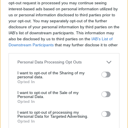
razzismo. La
Brachetti
riporta la calma e fa
opt-out request is processed you may continue seeing
concludere la
Gismondo
: “Il 5 agosto è stato
interest-based ads based on personal information utilized by
pubblicato lo studio sui vaccinati e non
us or personal information disclosed to third parties prior to
your opt-out. You may separately opt-out of the further
vaccinati e sul medesimo rischio di
disclosure of your personal information by third parties on the
contagiosità. L’ho detto perché non vorrei che
IAB’s list of downstream participants. This information may
con il green pass si abbassassero le misure
also be disclosed by us to third parties on the
IAB’s List of
di sicurezza. Bisogna assolutamente
Downstream Participants
that may further disclose it to other
vaccinarsi ma il successo si avrà quando tutti
third parties.
i 4 milioni e mezzo di persone a rischio morte
e severità saranno state vaccinate. Non
Personal Data Processing Opt Outs
diciamo bugie: il vaccino non limita la
I want to opt-out of the Sharing of my
diffusione del virus quindi oggi l’unico mezzo
personal data.
sicuro per limitarlo è la mascherina unita al
Opted In
distanziamento. E non parliamo di immunità
I want to opt-out of the Sale of my
di gregge: non si raggiungerà. Al massimo
Personal Data.
avremo l’immunità di collettività”.
Opted In
I want to opt-out of processing my
Personal Data for Targeted Advertising.
Opted In