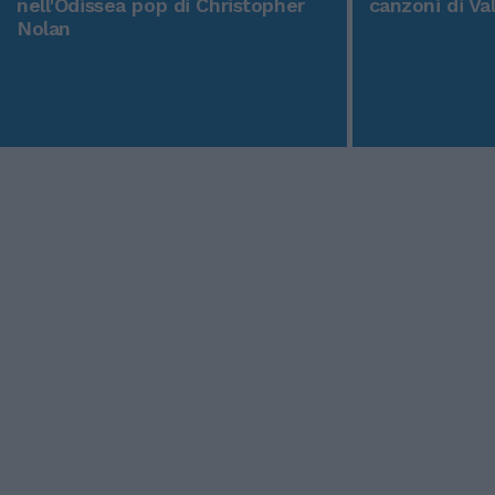
nell'Odissea pop di Christopher
canzoni di Va
Nolan